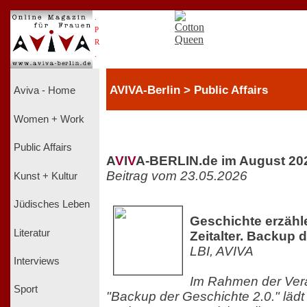
.
P
R
.
AVIVA-Berlin > Public Affairs
Aviva - Home
Women + Work
Public Affairs
A
V
I
V
A-BERLIN.de im August 20
Beitrag vom 23.05.2026
Kunst + Kultur
Jüdisches Leben
Geschichte erzähle
Literatur
Zeitalter. Backup 
LBI, AVIVA
Interviews
Im Rahmen der Vera
Sport
"Backup der Geschichte 2.0." läd