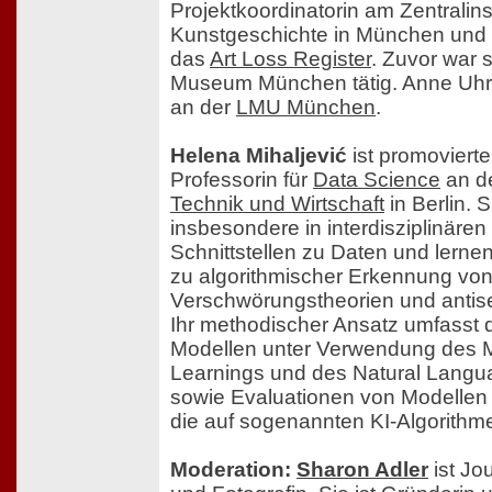
Projektkoordinatorin am Zentralinst
Kunstgeschichte in München und 
das
Art Loss Register
. Zuvor war 
Museum München tätig. Anne Uhrl
an der
LMU München
.
Helena Mihaljević
ist promoviert
Professorin für
Data Science
an d
Technik und Wirtschaft
in Berlin. S
insbesondere in interdisziplinären
Schnittstellen zu Daten und lerne
zu algorithmischer Erkennung vo
Verschwörungstheorien und antis
Ihr methodischer Ansatz umfasst 
Modellen unter Verwendung des 
Learnings und des Natural Langu
sowie Evaluationen von Modellen
die auf sogenannten KI-Algorithm
Moderation:
Sharon Adler
ist Jou