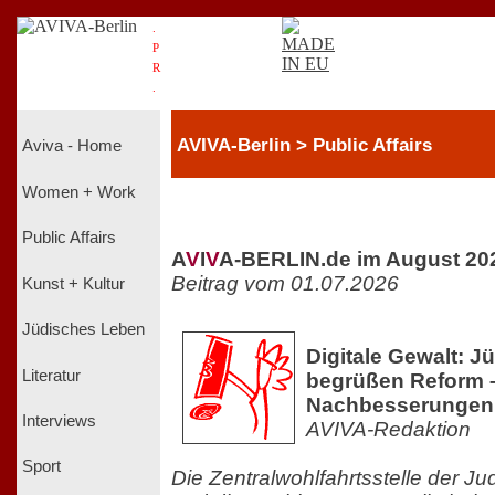
.
P
R
.
AVIVA-Berlin > Public Affairs
Aviva - Home
Women + Work
Public Affairs
A
V
I
V
A-BERLIN.de im August 20
Beitrag vom 01.07.2026
Kunst + Kultur
Jüdisches Leben
Digitale Gewalt: 
Literatur
begrüßen Reform –
Nachbesserungen
Interviews
AVIVA-Redaktion
Sport
Die Zentralwohlfahrtsstelle der J