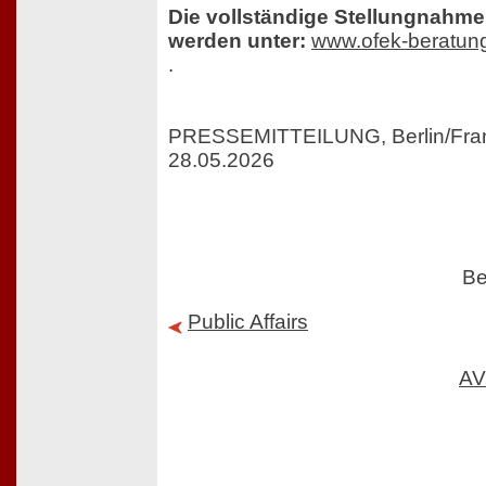
Die vollständige Stellungnahm
werden unter:
www.ofek-beratun
.
PRESSEMITTEILUNG, Berlin/Fran
28.05.2026
Be
Public Affairs
AV