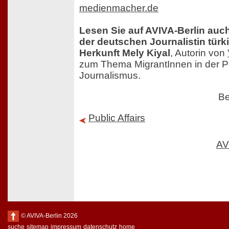
medienmacher.de
Lesen Sie auf AVIVA-Berlin auc
der deutschen Journalistin türk
Herkunft Mely Kiyal
, Autorin von
zum Thema MigrantInnen in der Po
Journalismus.
Be
Public Affairs
AV
© AVIVA-Berlin 2026
suche
sitemap
impressum
datenschutz
home