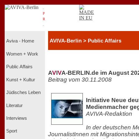
.
P
R
.
AVIVA-Berlin > Public Affairs
Aviva - Home
Women + Work
Public Affairs
A
V
I
V
A-BERLIN.de im August 20
Beitrag vom 30.11.2008
Kunst + Kultur
Jüdisches Leben
Initiative Neue de
Literatur
Medienmacher ge
AVIVA-Redaktion
Interviews
In der deutschen M
Sport
JournalistInnen mit Migrationshint