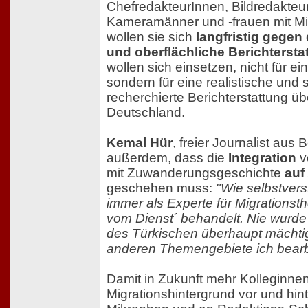
ChefredakteurInnen, Bildredakteu
Kameramänner und -frauen mit Mi
wollen sie sich
langfristig gegen
und oberflächliche Berichtersta
wollen sich einsetzen, nicht für e
sondern für eine realistische und s
recherchierte Berichterstattung üb
Deutschland.
Kemal Hür
, freier Journalist aus B
außerdem, dass die
Integration
v
mit Zuwanderungsgeschichte
auf
geschehen muss:
"Wie selbstvers
immer als Experte für Migrationst
vom Dienst´ behandelt. Nie wurde i
des Türkischen überhaupt mächti
anderen Themengebiete ich bearbe
Damit in Zukunft mehr Kolleginne
Migrationshintergrund vor und hi