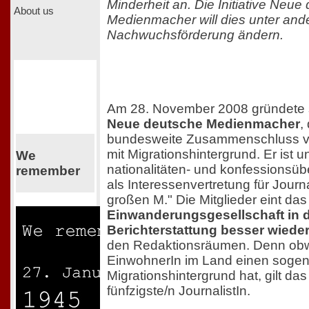
Minderheit an. Die Initiative Neue
About us
Medienmacher will dies unter an
Nachwuchsförderung ändern.
Am 28. November 2008 gründete 
Neue deutsche Medienmacher
,
bundesweite Zusammenschluss vo
mit Migrationshintergrund. Er ist 
We
nationalitäten- und konfessionsüb
remember
als Interessenvertretung für Journ
großen M." Die Mitglieder eint das 
Einwanderungsgesellschaft in 
Berichterstattung besser wied
den Redaktionsräumen. Denn obwo
EinwohnerIn im Land einen soge
Migrationshintergrund hat, gilt das
fünfzigste/n JournalistIn.