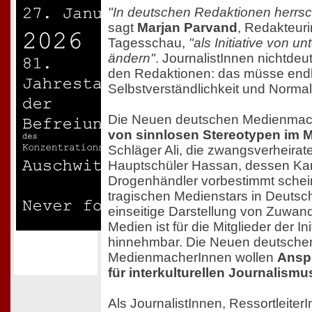
"In deutschen Redaktionen herrsc
sagt
Marjan Parvand
, Redakteuri
Tagesschau,
"als Initiative von u
ändern"
. JournalistInnen nichtdeu
den Redaktionen: das müsse endl
Selbstverständlichkeit und Normal
Die Neuen deutschen Medienma
von sinnlosen Stereotypen im M
Schläger Ali, die zwangsverheirat
Hauptschüler Hassan, dessen Karr
Drogenhändler vorbestimmt scheint
tragischen Medienstars in Deutsc
einseitige Darstellung von Zuwan
Medien ist für die Mitglieder der Ini
hinnehmbar. Die Neuen deutsche
MedienmacherInnen wollen
Ansp
für interkulturellen Journalismu
Als JournalistInnen, Ressortleiter