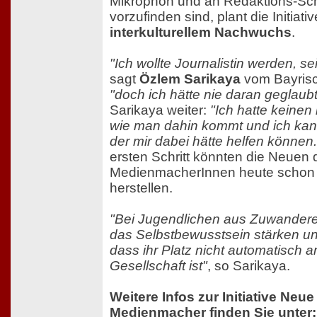
Mikrophon und an Redaktions-Sch
vorzufinden sind, plant die Initiati
interkulturellem Nachwuchs
.
"Ich wollte Journalistin werden, s
sagt
Özlem Sarikaya
vom Bayris
"doch ich hätte nie daran geglaubt
Sarikaya weiter:
"Ich hatte keine
wie man dahin kommt und ich ka
der mir dabei hätte helfen können.
ersten Schritt könnten die Neuen
MedienmacherInnen heute schon 
herstellen.
"Bei Jugendlichen aus Zuwandere
das Selbstbewusstsein stärken un
dass ihr Platz nicht automatisch 
Gesellschaft ist"
, so Sarikaya.
Weitere Infos zur Initiative Neu
Medienmacher finden Sie unter: