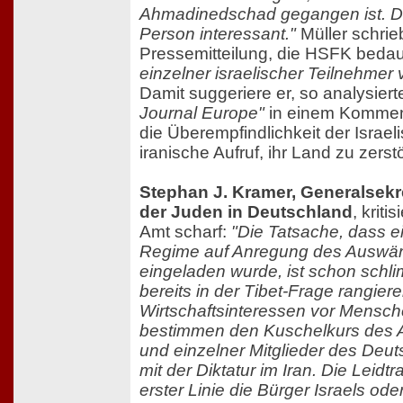
Ahmadinedschad gegangen ist. Da
Person interessant."
Müller schrieb
Pressemitteilung, die HSFK beda
einzelner israelischer Teilnehmer v
Damit suggeriere er, so analysier
Journal Europe"
in einem Komment
die Überempfindlichkeit der Israeli
iranische Aufruf, ihr Land zu zerst
Stephan J. Kramer, Generalsekre
der Juden in Deutschland
, kriti
Amt scharf:
"Die Tatsache, dass ei
Regime auf Anregung des Auswär
eingeladen wurde, ist schon schl
bereits in der Tibet-Frage rangier
Wirtschaftsinteressen vor Mensc
bestimmen den Kuschelkurs des 
und einzelner Mitglieder des De
mit der Diktatur im Iran. Die Leidt
erster Linie die Bürger Israels ode