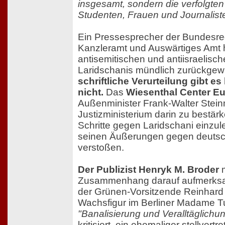
insgesamt, sondern die verfolgte
Studenten, Frauen und Journaliste
Ein Pressesprecher der Bundesreg
Kanzleramt und Auswärtiges Amt h
antisemitischen und antiisraelis
Laridschanis mündlich zurückgew
schriftliche Verurteilung gibt e
nicht.
Das
Wiesenthal Center E
Außenminister Frank-Walter Stein
Justizministerium darin zu bestärke
Schritte gegen Laridschani einzule
seinen Äußerungen gegen deuts
verstoßen.
Der Publizist Henryk M. Broder
m
Zusammenhang darauf aufmerks
der Grünen-Vorsitzende Reinhard B
Wachsfigur im Berliner Madame T
"Banalisierung und Veralltäglich
kritisiert, ein ehemaliger stellvertr