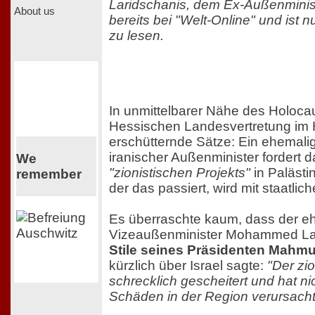
Laridschanis, dem Ex-Außenminist
About us
bereits bei "Welt-Online" und ist 
zu lesen.
In unmittelbarer Nähe des Holoca
Hessischen Landesvertretung im H
erschütternde Sätze: Ein ehemalige
iranischer Außenminister fordert 
We
"zionistischen Projekts"
in Palästi
remember
der das passiert, wird mit staatlic
Es überraschte kaum, dass der eh
Vizeaußenminister Mohammed La
Stile seines Präsidenten Mah
kürzlich über Israel sagte:
"Der zio
schrecklich gescheitert und hat nic
Schäden in der Region verursacht