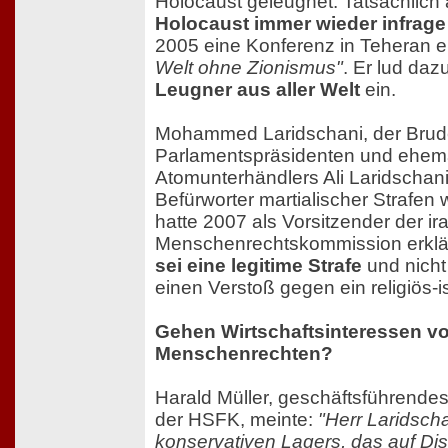
Holocaust geleugnet. Tatsächlich 
Holocaust immer wieder infrage 
2005 eine Konferenz in Teheran ei
Welt ohne Zionismus"
. Er lud daz
Leugner aus aller Welt
ein.
Mohammed Laridschani, der Brude
Parlamentspräsidenten und ehem
Atomunterhändlers Ali Laridschani, 
Befürworter martialischer Strafen 
hatte 2007 als Vorsitzender der i
Menschenrechtskommission erklä
sei eine legitime Strafe
und nich
einen Verstoß gegen ein religiös-
Gehen Wirtschaftsinteressen v
Menschenrechten?
Harald Müller, geschäftsführendes
der HSFK, meinte:
"Herr Laridscha
konservativen Lagers, das auf Dis