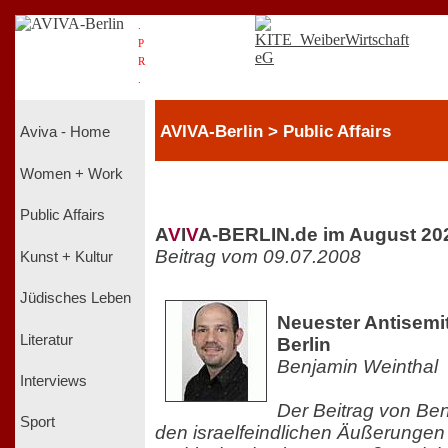
.
P
R
.
AVIVA-Berlin > Public Affairs
Aviva - Home
Women + Work
Public Affairs
A
V
I
V
A-BERLIN.de im August 20
Beitrag vom 09.07.2008
Kunst + Kultur
Jüdisches Leben
Neuester Antisemi
Literatur
Berlin
Benjamin Weinthal
Interviews
Der Beitrag von Be
Sport
den israelfeindlichen Äußerung