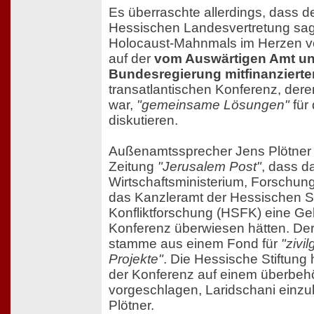
Es überraschte allerdings, dass de
Hessischen Landesvertretung sage
Holocaust-Mahnmals im Herzen vo
auf der
vom Auswärtigen Amt un
Bundesregierung mitfinanzierte
transatlantischen Konferenz, deren
war,
"gemeinsame Lösungen"
für
diskutieren.
Außenamtssprecher Jens Plötner b
Zeitung
"Jerusalem Post"
, dass d
Wirtschaftsministerium, Forschun
das Kanzleramt der Hessischen St
Konfliktforschung (HSFK) eine G
Konferenz überwiesen hätten. Der
stamme aus einem Fond für
"zivi
Projekte"
. Die Hessische Stiftung
der Konferenz auf einem überbehö
vorgeschlagen, Laridschani einzul
Plötner.