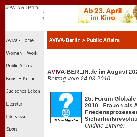
.
P
R
.
AVIVA-Berlin > Public Affairs
Aviva - Home
Women + Work
Public Affairs
A
V
I
V
A-BERLIN.de im August 20
Beitrag vom 24.03.2010
Kunst + Kultur
Jüdisches Leben
25. Forum Globale
Literatur
2010 - Frauen als 
Friedensprozessen
Interviews
Sicherheitsresolut
Undine Zimmer
Sport