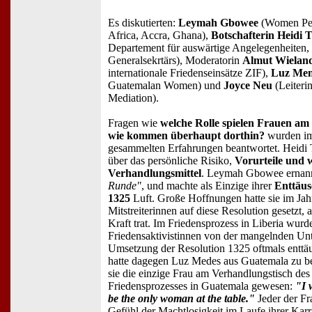
Es diskutierten:
Leymah Gbowee
(Women Pea
Africa, Accra, Ghana),
Botschafterin Heidi T
Departement für auswärtige Angelegenheiten
Generalsekrtärs), Moderatorin
Almut Wielan
internationale Friedenseinsätze ZIF),
Luz Men
Guatemalan Women) und
Joyce Neu
(Leiteri
Mediation).
Fragen wie
welche Rolle spielen Frauen am
wie kommen überhaupt dorthin?
wurden im 
gesammelten Erfahrungen beantwortet. Heidi T
über das persönliche Risiko,
Vorurteile und 
Verhandlungsmittel
. Leymah Gbowee ernann
Runde"
, und machte als Einzige ihrer
Enttäus
1325
Luft. Große Hoffnungen hatte sie im Jah
Mitstreiterinnen auf diese Resolution gesetzt, 
Kraft trat. Im Friedensprozess in Liberia wurd
Friedensaktivistinnen von der mangelnden Un
Umsetzung der Resolution 1325 oftmals enttäu
hatte dagegen Luz Medes aus Guatemala zu ber
sie die einzige Frau am Verhandlungstisch des
Friedensprozesses in Guatemala gewesen:
"I 
be the only woman at the table."
Jeder der Fr
Gefühl der Machtlosigkeit im Laufe ihrer Karr