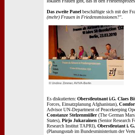
lokalen Frauen gibt, das in den Friedensprozes
Das zweite Panel
beschäftigte sich mit der Fr
(mehr) Frauen in Friedensmissionen?"
.
© Undine Zimmer, AVIVA-Berlin
Es diskutierten:
Oberstleutnant i.G. Claes Bit
Forces, Einsatzplanung Afghanistan),
Comfor
Advisor UN-Department of Peacekeeping Oper
Constanze Stelzenmüller
(The German Marsha
States),
Pirjo Jukarainen
(Senior Research F
Research Institut TAPRI),
Oberstleutant i. 
(Planungsstab im Bundesministerium der Verte