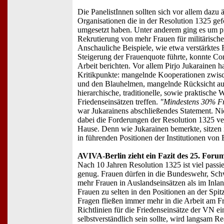
Die PanelistInnen sollten sich vor allem dazu 
Organisationen die in der Resolution 1325 g
umgesetzt haben. Unter anderem ging es um p
Rekrutierung von mehr Frauen für militärisch
Anschauliche Beispiele, wie etwa verstärktes F
Steigerung der Frauenquote führte, konnte Co
Arbeit berichten. Vor allem Pirjo Jukarainen ha
Kritikpunkte: mangelnde Kooperationen zwis
und den Blauhelmen, mangelnde Rücksicht a
hierarchische, traditionelle, sowie praktische 
Friedenseinsätzen treffen.
"Mindestens 30% Fra
war Jukarainens abschließendes Statement. Ni
dabei die Forderungen der Resolution 1325 ve
Hause. Denn wie Jukarainen bemerkte, sitze
in führenden Positionen der Institutionen vo
AVIVA-Berlin zieht ein Fazit des 25. Foru
Nach 10 Jahren Resolution 1325 ist viel passie
genug. Frauen dürfen in die Bundeswehr, Sch
mehr Frauen in Auslandseinsätzen als im Inla
Frauen zu selten in den Positionen an der Spit
Fragen fließen immer mehr in die Arbeit am Fr
Richtlinien für die Friedenseinsätze der VN ei
selbstverständlich sein sollte, wird langsam Rea