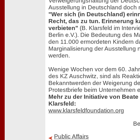
Verweigerungshaltung der Deutsc
Ausstellung in Deutschland doch n
"Wer sich (in Deutschland) erinne
Recht, das zu tun. Erinnerung 
verbieten"
(B. Klarsfeld im Inter
Berlin e.V.). Die Bedeutung des
den 11.000 ermordeten Kindern da
Marginalisierung der Ausstellung 
werden.
Wenige Wochen vor dem 60. Jahr
des KZ Auschwitz, sind als Reakti
Bekanntwerden der Weigerung de
Protestbriefe beim Unternehmen 
Mehr zu der Initiative von Beat
Klarsfeld:
www.klarsfeldfoundation.org
Be
Public Affairs