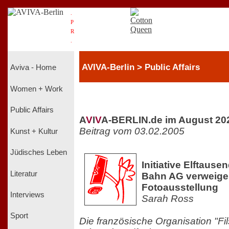
.
P
R
.
AVIVA-Berlin > Public Affairs
Aviva - Home
Women + Work
Public Affairs
A
V
I
V
A-BERLIN.de im August 20
Beitrag vom 03.02.2005
Kunst + Kultur
Jüdisches Leben
Initiative Elftause
Literatur
Bahn AG verweigert
Fotoausstellung
Interviews
Sarah Ross
Sport
Die französische Organisation "Fils