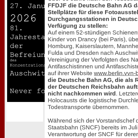
FFDJF die Deutsche Bahn AG d
Stellplätze für diese Fotoausst
Durchgangsstationen in Deutsc
Verfügung zu stellen:
Auf einem 52-stündigen Schiene
Kinder von Drancy (bei Paris), üb
Homburg, Kaiserslautern, Mannhei
Fulda und Dresden nach Auschwit
Vereinigung der Verfolgten des N
Antifaschistinnen und Antifaschis
auf ihrer Website
www.berlin.vvn-
die Deutsche Bahn AG, die als 
der Deutschen Reichsbahn auftrit
nicht nachkommen wird
. Letzte
Holocausts die logistische Durchl
Todestransporte übernommen.
Während sich der Vorstandschef 
Staatsbahn (SNCF) bereits im Juli
Verantwortung der SNCF für deren