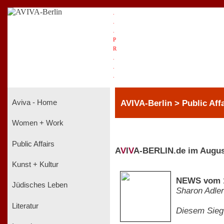
.
.
.
P
R
.
.
.
AVIVA-Berlin > Public Aff
Aviva - Home
Women + Work
Public Affairs
A
V
I
V
A-BERLIN.de im Augus
Kunst + Kultur
NEWS vom 1
Jüdisches Leben
Sharon Adler
Literatur
Diesem Sieg 