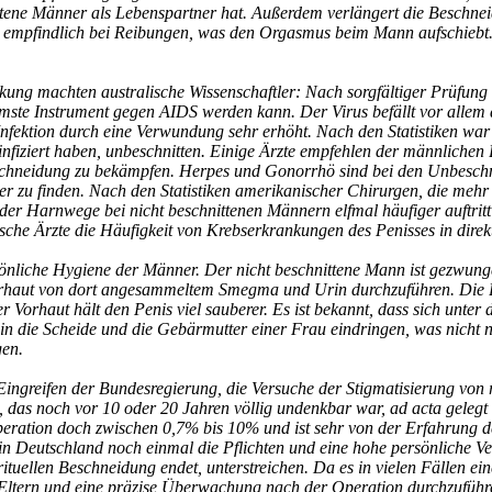
ene Männer als Lebenspartner hat. Außerdem verlängert die Beschnei
er empfindlich bei Reibungen, was den Orgasmus beim Mann aufschiebt.
ckung machten australische Wissenschaftler: Nach sorgfältiger Prüfung 
mste Instrument gegen AIDS werden kann. Der Virus befällt vor allem 
 Infektion durch eine Verwundung sehr erhöht. Nach den Statistiken wa
 infiziert haben, unbeschnitten. Einige Ärzte empfehlen der männliche
schneidung zu bekämpfen. Herpes und Gonorrhö sind bei den Unbeschni
er zu finden. Nach den Statistiken amerikanischer Chirurgen, die mehr
 der Harnwege bei nicht beschnittenen Männern elfmal häufiger auftritt
sche Ärzte die Häufigkeit von Krebserkrankungen des Penisses in dire
önliche Hygiene der Männer. Der nicht beschnittene Mann ist gezwunge
aut von dort angesammeltem Smegma und Urin durchzuführen. Die Besc
 Vorhaut hält den Penis viel sauberer. Es ist bekannt, dass sich unte
n die Scheide und die Gebärmutter einer Frau eindringen, was nicht nu
gen.
ngreifen der Bundesregierung, die Versuche der Stigmatisierung von r
, das noch vor 10 oder 20 Jahren völlig undenkbar war, ad acta gelegt 
Operation doch zwischen 0,7% bis 10% und ist sehr von der Erfahru
in Deutschland noch einmal die Pflichten und eine hohe persönliche V
ituellen Beschneidung endet, unterstreichen. Da es in vielen Fällen ein
 Eltern und eine präzise Überwachung nach der Operation durchzuführ