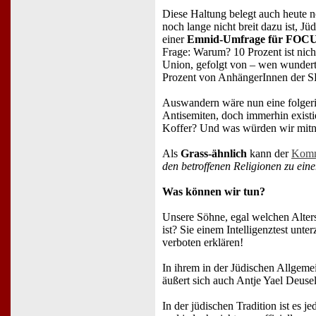
Diese Haltung belegt auch heute n
noch lange nicht breit dazu ist, J
einer
Emnid-Umfrage für FOC
Frage: Warum? 10 Prozent ist nich
Union, gefolgt von – wen wundert e
Prozent von AnhängerInnen der SP
Auswandern wäre nun eine folgerich
Antisemiten, doch immerhin existi
Koffer? Und was würden wir mitneh
Als
Grass-ähnlich
kann der
Komme
den betroffenen Religionen zu ei
Was können wir tun?
Unsere Söhne, egal welchen Alters
ist? Sie einem Intelligenztest unt
verboten erklären!
In ihrem in der Jüdischen Allgem
äußert sich auch Antje Yael Deuse
In der jüdischen Tradition ist es 