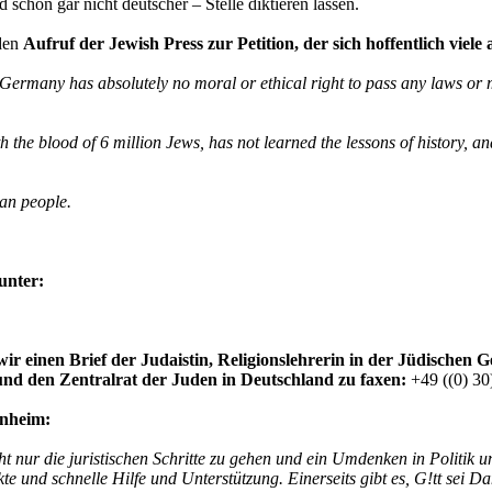
d schon gar nicht deutscher – Stelle diktieren lassen.
 den
Aufruf der Jewish Press zur Petition, der sich hoffentlich viele
 Germany has absolutely no moral or ethical right to pass any laws or 
the blood of 6 million Jews, has not learned the lessons of history, an
an people.
unter:
n wir einen Brief der Judaistin, Religionslehrerin in der Jüdisch
 und den Zentralrat der Juden in Deutschland zu faxen:
+49 ((0) 30
nheim:
ht nur die juristischen Schritte zu gehen und ein Umdenken in Politik 
te und schnelle Hilfe und Unterstützung. Einerseits gibt es, G!tt sei Da