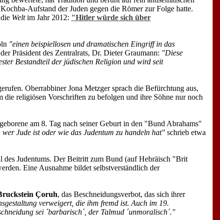
 Kochba-Aufstand der Juden gegen die Römer zur Folge hatte.
 die
Welt
im Jahr 2012:
"Hitler würde sich über
öln
"einen beispiellosen und dramatischen Eingriff in das
der Präsident des Zentralrats, Dr. Dieter Graumann:
"Diese
ter Bestandteil der jüdischen Religion und wird seit
gerufen. Oberrabbiner Jona Metzger sprach die Befürchtung aus,
die religiösen Vorschriften zu befolgen und ihre Söhne nur noch
eugeborene am 8. Tag nach seiner Geburt in den "Bund Abrahams"
, wer Jude ist oder wie das Judentum zu handeln hat"
schrieb etwa
il des Judentums. Der Beitritt zum Bund (auf Hebräisch "Brit
erden. Eine Ausnahme bildet selbstverständlich der
Bruckstein Çoruh
, das Beschneidungsverbot, das sich ihrer
gestaltung verweigert, die ihm fremd ist. Auch im 19.
eschneidung sei ´barbarisch´, der Talmud ´unmoralisch´."