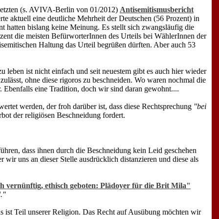
 letzten (s. AVIVA-Berlin von 01/2012)
Antisemitismusbericht
rte aktuell eine deutliche Mehrheit der Deutschen (56 Prozent) in
zent hatten bislang keine Meinung. Es stellt sich zwangsläufig die
ozent die meisten BefürworterInnen des Urteils bei WählerInnen der
tisemitischen Haltung das Urteil begrüßen dürften. Aber auch 53
u leben ist nicht einfach und seit neuestem gibt es auch hier wieder
zulässt, ohne diese rigoros zu beschneiden. Wo waren nochmal die
Ebenfalls eine Tradition, doch wir sind daran gewohnt....
wertet werden, der froh darüber ist, dass diese Rechtsprechung
"bei
bot der religiösen Beschneidung fordert.
uführen, dass ihnen durch die Beschneidung kein Leid geschehen
r wir uns an dieser Stelle ausdrücklich distanzieren und diese als
h vernünftig, ethisch geboten: Plädoyer für die Brit Mila"
."
das ist Teil unserer Religion. Das Recht auf Ausübung möchten wir