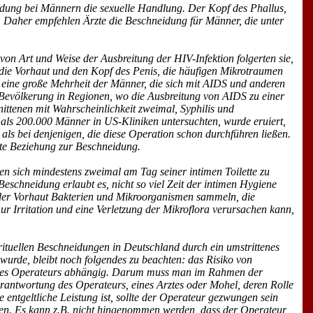
dung bei Männern die sexuelle Handlung. Der Kopf des Phallus,
 Daher empfehlen Ärzte die Beschneidung für Männer, die unter
von Art und Weise der Ausbreitung der HIV-Infektion folgerten sie,
die Vorhaut und den Kopf des Penis, die häufigen Mikrotraumen
r eine große Mehrheit der Männer, die sich mit AIDS und anderen
n Bevölkerung in Regionen, wo die Ausbreitung von AIDS zu einer
ttenen mit Wahrscheinlichkeit zweimal, Syphilis und
 als 200.000 Männer in US-Kliniken untersuchten, wurde eruiert,
 als bei denjenigen, die diese Operation schon durchführen ließen.
kte Beziehung zur Beschneidung.
n sich mindestens zweimal am Tag seiner intimen Toilette zu
hneidung erlaubt es, nicht so viel Zeit der intimen Hygiene
r der Vorhaut Bakterien und Mikroorganismen sammeln, die
r Irritation und eine Verletzung der Mikroflora verursachen kann,
ituellen Beschneidungen in Deutschland durch ein umstrittenes
wurde, bleibt noch folgendes zu beachten: das Risiko von
ng des Operateurs abhängig. Darum muss man im Rahmen der
erantwortung des Operateurs, eines Arztes oder Mohel, deren Rolle
e entgeltliche Leistung ist, sollte der Operateur gezwungen sein
en. Es kann z.B. nicht hingenommen werden, dass der Operateur