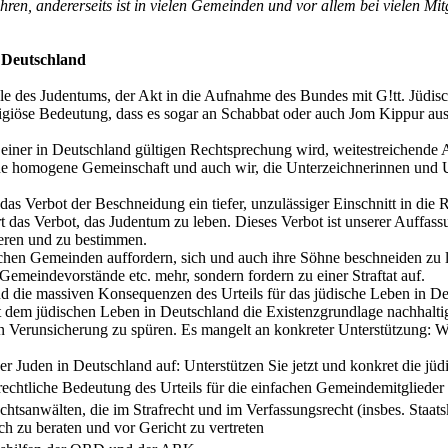
en, andererseits ist in vielen Gemeinden und vor allem bei vielen Mitg
 Deutschland
ule des Judentums, der Akt in die Aufnahme des Bundes mit G!tt. Jüdisc
ligiöse Bedeutung, dass es sogar an Schabbat oder auch Jom Kippur aus
 einer in Deutschland gültigen Rechtsprechung wird, weitestreichende
ine homogene Gemeinschaft und auch wir, die Unterzeichnerinnen und 
das Verbot der Beschneidung ein tiefer, unzulässiger Einschnitt in die R
 das Verbot, das Judentum zu leben. Dieses Verbot ist unserer Auffassu
ieren und zu bestimmen.
chen Gemeinden auffordern, sich und auch ihre Söhne beschneiden zu la
 Gemeindevorstände etc. mehr, sondern fordern zu einer Straftat auf.
nd die massiven Konsequenzen des Urteils für das jüdische Leben in Deu
 dem jüdischen Leben in Deutschland die Existenzgrundlage nachhaltig
n Verunsicherung zu spüren. Es mangelt an konkreter Unterstützung: Was
der Juden in Deutschland auf: Unterstützen Sie jetzt und konkret die 
rechtliche Bedeutung des Urteils für die einfachen Gemeindemitglieder
sanwälten, die im Strafrecht und im Verfassungsrecht (insbes. Staatskir
ich zu beraten und vor Gericht zu vertreten