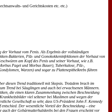
htsanwalts- und Gerichtskosten etc. etc.)
ng der Vorhaut vom Penis. Als Ergebnis der vollständigen
okokken-Bakterien, Pilz- und Gonokokkeninfektionen der Vorhaut von
Geschwüren am Kopf des Penis und seiner Vorhaut, wie z.B.
Morbus Paget und Morbus Bauer), Tuberkulose, Pilz-,
Kondylomen, Warzen) und sogar zu Plattenepithelkrebs führen
r diesen Trend traditionell mit Skepsis. Trotzdem brach im
 zum Trend bei Säuglingen und auch bei erwachsenen Männern.
istiken, die einen klaren Zusammenhang zwischen Beschneidung
 Krankheitsbilder viel seltener bei Muslimen und wegen der
stliche Gesellschaft so sehr, dass US-Präsident John F. Kennedy
f entschied. Der wesentliche Vorteil der Beschneidung – eine
e auch der Gebärmutterhalskrebs bei den Frauen erscheint vor