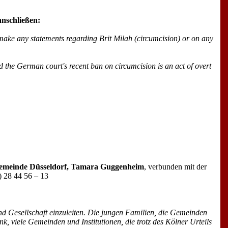
 anschließen:
make any statements regarding Brit Milah (circumcision) or on any
d the German court's recent ban on circumcision is an act of overt
en Gemeinde Düsseldorf, Tamara Guggenheim
, verbunden mit der
) 28 44 56 – 13
und Gesellschaft einzuleiten. Die jungen Familien, die Gemeinden
nk, viele Gemeinden und Institutionen, die trotz des Kölner Urteils