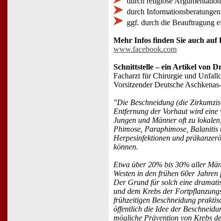
durch religiöse Argumentati
durch Informationsberatungen 
ggf. durch die Beauftragung e
Mehr Infos finden Sie auch auf 
www.facebook.com
Schnittstelle – ein Artikel von D
Facharzt für Chirurgie und Unfallc
Vorsitzender Deutsche Aschkenas-G
"Die Beschneidung (die Zirkumzisio
Entfernung der Vorhaut wird eine 
Jungen und Männer oft zu lokalen
Phimose, Paraphimose, Balanitis 
Herpesinfektionen und präkanzerös
können.
Etwa über 20% bis 30% aller Männe
Westen in den frühen 60er Jahre
Der Grund für solch eine dramati
und dem Krebs der Fortpflanzungsor
frühzeitigen Beschneidung praktis
öffentlich die Idee der Beschneidu
mögliche Prävention von Krebs de