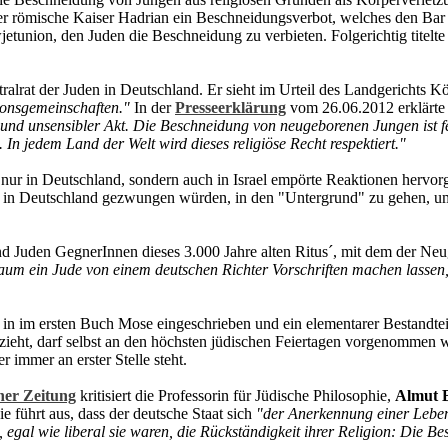
er römische Kaiser Hadrian ein Beschneidungsverbot, welches den Bar
jetunion, den Juden die Beschneidung zu verbieten. Folgerichtig titelte
tralrat der Juden in Deutschland. Er sieht im Urteil des Landgerichts K
ionsgemeinschaften."
In der
Presseerklärung
vom 26.06.2012 erklärte 
 und unsensibler Akt. Die Beschneidung von neugeborenen Jungen ist fes
. In jedem Land der Welt wird dieses religiöse Recht respektiert."
 nur in Deutschland, sondern auch in Israel empörte Reaktionen hervor
s in Deutschland gezwungen würden, in den "Untergrund" zu gehen, um 
d Juden GegnerInnen dieses 3.000 Jahre alten Ritus´, mit dem der N
kaum ein Jude von einem deutschen Richter Vorschriften machen lassen
st in im ersten Buch Mose eingeschrieben und ein elementarer Bestandte
zieht, darf selbst an den höchsten jüdischen Feiertagen vorgenommen w
 immer an erster Stelle steht.
ner Zeitung
kritisiert die Professorin für Jüdische Philosophie,
Almut 
e führt aus, dass der deutsche Staat sich
"der Anerkennung einer Lebens
 egal wie liberal sie waren, die Rückständigkeit ihrer Religion: Die B