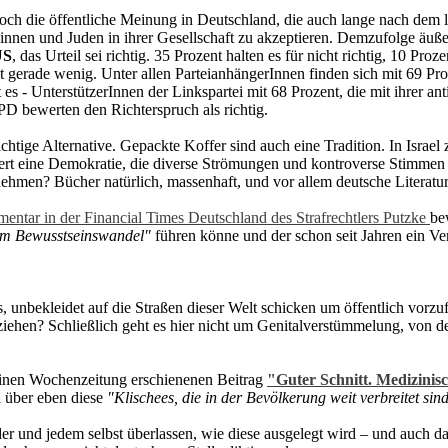
och die öffentliche Meinung in Deutschland, die auch lange nach dem
üdinnen und Juden in ihrer Gesellschaft zu akzeptieren. Demzufolge äuße
US
, das Urteil sei richtig. 35 Prozent halten es für nicht richtig, 10 Pro
t gerade wenig. Unter allen ParteianhängerInnen finden sich mit 69 Pr
s - UnterstützerInnen der Linkspartei mit 68 Prozent, die mit ihrer an
D bewerten den Richterspruch als richtig.
tige Alternative. Gepackte Koffer sind auch eine Tradition. In Israel z
ert eine Demokratie, die diverse Strömungen und kontroverse Stimmen 
men? Bücher natürlich, massenhaft, und vor allem deutsche Literatur. 
ntar in der Financial Times Deutschland des Strafrechtlers Putzke
be
nem Bewusstseinswandel"
führen könne und der schon seit Jahren ein Ver
, unbekleidet auf die Straßen dieser Welt schicken um öffentlich vorz
erziehen? Schließlich geht es hier nicht um Genitalverstümmelung, von de
einen Wochenzeitung erschienenen Beitrag
"Guter Schnitt. Medizinisc
l über eben diese
"Klischees, die in der Bevölkerung weit verbreitet sind
jeder und jedem selbst überlassen, wie diese ausgelegt wird – und auch 