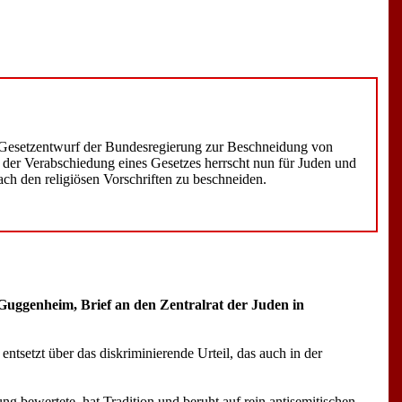
Gesetzentwurf der Bundesregierung zur Beschneidung von
 der Verabschiedung eines Gesetzes herrscht nun für Juden und
ach den religiösen Vorschriften zu beschneiden.
 Guggenheim, Brief an den Zentralrat der Juden in
setzt über das diskriminierende Urteil, das auch in der
 bewertete, hat Tradition und beruht auf rein antisemitischen