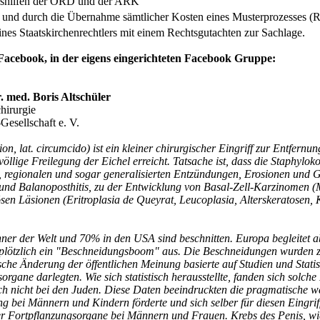
onshilfen der ORD und der ARK
und durch die Übernahme sämtlicher Kosten eines Musterprozesses (Rec
ines Staatskirchenrechtlers mit einem Rechtsgutachten zur Sachlage.
Facebook, in der eigens eingerichteten Facebook Gruppe:
r. med. Boris Altschüler
hirurgie
esellschaft e. V.
n, lat. circumcido) ist ein kleiner chirurgischer Eingriff zur Entfernu
völlige Freilegung der Eichel erreicht. Tatsache ist, dass die Staphyl
, regionalen und sogar generalisierten Entzündungen, Erosionen und 
und Balanoposthitis, zu der Entwicklung von Basal-Zell-Karzinomen (
en Läsionen (Eritroplasia de Queyrat, Leucoplasia, Alterskeratosen, 
r der Welt und 70% in den USA sind beschnitten. Europa begleitet abe
n plötzlich ein "Beschneidungsboom" aus. Die Beschneidungen wurden
sche Änderung der öffentlichen Meinung basierte auf Studien und Stat
gane darlegten. Wie sich statistisch herausstellte, fanden sich solche
ch nicht bei den Juden. Diese Daten beeindruckten die pragmatische we
ng bei Männern und Kindern förderte und sich selber für diesen Eingrif
r Fortpflanzungsorgane bei Männern und Frauen. Krebs des Penis, wi