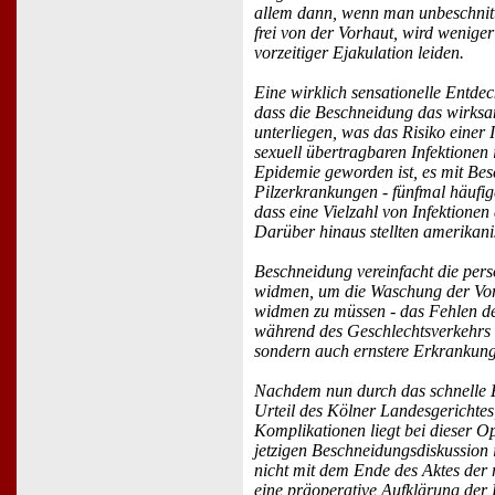
allem dann, wenn man unbeschnitt
frei von der Vorhaut, wird wenig
vorzeitiger Ejakulation leiden.
Eine wirklich sensationelle Entde
dass die Beschneidung das wirksa
unterliegen, was das Risiko einer
sexuell übertragbaren Infektionen
Epidemie geworden ist, es mit Be
Pilzerkrankungen - fünfmal häufig
dass eine Vielzahl von Infektionen
Darüber hinaus stellten amerikani
Beschneidung vereinfacht die pers
widmen, um die Waschung der Vorh
widmen zu müssen - das Fehlen der
während des Geschlechtsverkehrs i
sondern auch ernstere Erkrankun
Nachdem nun durch das schnelle Ei
Urteil des Kölner Landesgerichtes
Komplikationen liegt bei dieser 
jetzigen Beschneidungsdiskussion 
nicht mit dem Ende des Aktes der r
eine präoperative Aufklärung der