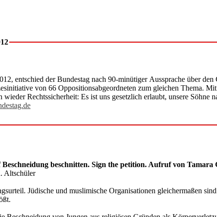
012
12, entschied der Bundestag nach 90-minütiger Aussprache über den 
esinitiative von 66 Oppositionsabgeordneten zum gleichen Thema. Mit
wieder Rechtssicherheit: Es ist uns gesetzlich erlaubt, unsere Söhne n
destag.de
f Beschneidung beschnitten. Sign the petition. Aufruf von Tamara
. Altschüler
rteil. Jüdische und muslimische Organisationen gleichermaßen sind ent
ößt.
e Beschneidung von Jungen aus religiösen Gründen als Körperverletzung