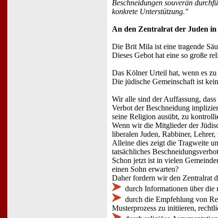
Beschneidungen souverän durchführ
konkrete Unterstützung."
An den Zentralrat der Juden in
Die Brit Mila ist eine tragende Sä
Dieses Gebot hat eine so große re
Das Kölner Urteil hat, wenn es zu
Die jüdische Gemeinschaft ist ke
Wir alle sind der Auffassung, dass 
Verbot der Beschneidung impliziert
seine Religion ausübt, zu kontroll
Wenn wir die Mitglieder der Jüdis
liberalen Juden, Rabbiner, Lehrer,
Alleine dies zeigt die Tragweite u
tatsächliches Beschneidungsverbot
Schon jetzt ist in vielen Gemeinde
einen Sohn erwarten?
Daher fordern wir den Zentralrat 
durch Informationen über die 
durch die Empfehlung von Recht
Musterprozess zu initiieren, rechtl