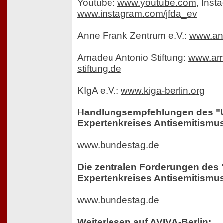
Youtube:
www.youtube.com
, Inst
www.instagram.com/jfda_ev
Anne Frank Zentrum e.V.:
www.an
Amadeu Antonio Stiftung:
www.am
stiftung.de
KIgA e.V.:
www.kiga-berlin.org
Handlungsempfehlungen des "
Expertenkreises Antisemitismus"
www.bundestag.de
Die zentralen Forderungen des
Expertenkreises Antisemitismus"
www.bundestag.de
Weiterlesen auf AVIVA-Berlin: