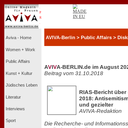
.
P
R
.
AVIVA-Berlin > Public Affairs > Dis
Aviva - Home
Women + Work
Public Affairs
A
V
I
V
A-BERLIN.de im August 20
Beitrag vom 31.10.2018
Kunst + Kultur
Jüdisches Leben
RIAS-Bericht über 
Literatur
2018: Antisemitism
und gezielter
Interviews
AVIVA-Redaktion
Sport
Die Recherche- und Informationss