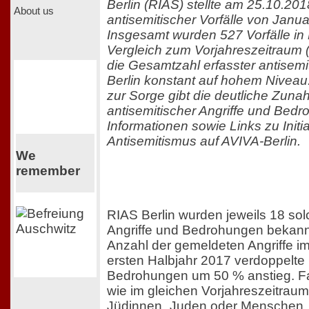
Berlin (RIAS) stellte am 25.10.201
About us
antisemitischer Vorfälle von Janua
Insgesamt wurden 527 Vorfälle in B
Vergleich zum Vorjahreszeitraum (5
die Gesamtzahl erfasster antisemit
Berlin konstant auf hohem Nivea
zur Sorge gibt die deutliche Zun
antisemitischer Angriffe und Bed
Informationen sowie Links zu Initi
Antisemitismus auf AVIVA-Berlin.
We
remember
RIAS Berlin wurden jeweils 18 sol
Angriffe und Bedrohungen bekannt
Anzahl der gemeldeten Angriffe i
ersten Halbjahr 2017 verdoppelte 
Bedrohungen um 50 % anstieg. Fa
wie im gleichen Vorjahreszeitrau
Jüdinnen_Juden oder Menschen, d