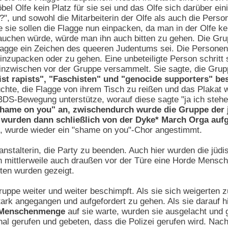
el Olfe kein Platz für sie sei und das Olfe sich darüber eini
?", und sowohl die Mitarbeiterin der Olfe als auch die Pers
e sie sollen die Flagge nun einpacken, da man in der Olfe k
auchen würde, würde man ihn auch bitten zu gehen. Die Grup
Flagge ein Zeichen des queeren Judentums sei. Die Personen 
nzupacken oder zu gehen. Eine unbeteiligte Person schritt sc
nzwischen vor der Gruppe versammelt. Sie sagte, die Grupp
ist rapists", "Faschisten" und "genocide supporters" b
chte, die Flagge von ihrem Tisch zu reißen und das Plakat 
DS-Bewegung unterstütze, worauf diese sagte "ja ich stehe
"shame on you" an, zwischendurch wurde die Gruppe der 
 wurden dann schließlich von der Dyke* March Orga auf
n, wurde wieder ein "shame on you"-Chor angestimmt.
ranstalterin, die Party zu beenden. Auch hier wurden die jüd
ch mittlerweile auch draußen vor der Türe eine Horde Mens
ten wurden gezeigt.
ppe weiter und weiter beschimpft. Als sie sich weigerten z
ark angegangen und aufgefordert zu gehen. Als sie darauf h
e Menschenmenge
auf sie warte, wurden sie ausgelacht und 
l gerufen und gebeten, dass die Polizei gerufen wird. Nach