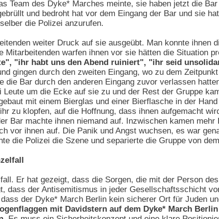
s Team des Dyke* Marches meinte, sie haben jetzt die Bar z
gebrüllt und bedroht hat vor dem Eingang der Bar und sie ha
elber die Polizei anzurufen.
beitenden weiter Druck auf sie ausgeübt. Man konnte ihnen 
e Mitarbeitenden warfen ihnen vor sie hätten die Situation p
, "ihr habt uns den Abend ruiniert", "ihr seid unsolida
und gingen durch den zweiten Eingang, wo zu dem Zeitpunkt
sie die Bar durch den anderen Eingang zuvor verlassen hatten
Leute um die Ecke auf sie zu und der Rest der Gruppe kam 
fgebaut mit einem Bierglas und einer Bierflasche in der Han
 ihr zu klopfen, auf die Hoffnung, dass ihnen aufgemacht wir
der Bar machte ihnen niemand auf. Inzwischen kamen mehr L
ich vor ihnen auf. Die Panik und Angst wuchsen, es war gena
te die Polizei die Szene und separierte die Gruppe von dem
zelfall
fall. Er hat gezeigt, dass die Sorgen, die mit der Person 
gt, dass der Antisemitismus in jeder Gesellschaftsschicht vo
ass der Dyke* March Berlin kein sicherer Ort für Juden un
ogenflaggen mit Davidstern auf dem Dyke* March Berlin 
n.
Es muss ein Sicherheitskonzept und eine klare Positioni