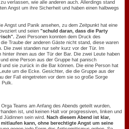
u verlassen, wie alle anderen auch. Allerdings stand
tten Angst um ihre Sicherheit und haben einen halbwegs
die Angst und Panik ansehen, zu dem Zeitpunkt hat eine
rovoziert und seien
"schuld daran, dass die Party
risch".
Zwei Personen konnten dem Druck des
 die Traube der anderen Gäste nicht stand, diese waren
. Die zwei standen nur sehr kurz vor der Tür. Im
hinter ihnen aus der Tür der Bar. Die zwei Leute haben
d und eine Person aus der Gruppe hat panisch
d und sie zurück in die Bar können. Die eine Person hat
eute um die Ecke. Gesichter, die die Gruppe aus der
u der Fall eingetreten vor dem sie so große Sorge
 Pulk.
des Orga Teams am Anfang des Abends geteilt wurden,
rhanden ist, und keinen Halt vor progressiven, linken und
d Jüdinnen sein wird.
Nach diesem Abend ist klar,
mitlaufen kann, ohne berechtigte Angst um seine
erung gegen jede Form des Antisemitismus geben. So