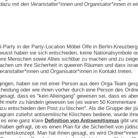
e dazu mit den Veranstalter*innen und Organisator*innen in ei
i-Party in der Party-Location Möbel Olfe in Berlin-Kreuzberg
sst haben sie sich entschieden, keine Nationalsymbole oder
ere Menschen sowie Allies sichtbar zu machen und zu zeige
achen um ihre Sicherheit in queeren Räumen und dass israe
eranstalter*innen und Organisator*innen in Kontakt treten.
 gingen, haben sie mit einer Person aus dem Orga-Team ges
heidung oder wie ihnen vorher durch eine Person des Ordne
gesagt, dass es "kein Alleingang" gewesen sei, dass es abe
ht mehr zu händeln gewesen sei (es waren 50 Kommentare z
u entschieden den Post zu löschen". Als die Gruppe der j
gram zutiefst antisemitische Klischees bediene, wurde ihn
 es eine ganz klare
Definition von Antisemitismus
gibt un
e haben gefragt, ob es einen Plan für die Sicherheit von jü
herheitskonzept. Man hat ihnen gesagt, es wird Ordner*inne