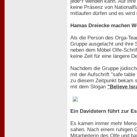
jede*r wenden kann. Auf ihre
keine Präsenz von Nationalfl
mitlaufen dürfen und es wird
Hamas Dreiecke machen We
Als die Person des Orga-Tea
Gruppe ausgelacht und ihre S
neben dem Möbel Olfe-Schrift
keine Zeit für eine längere 
Nachdem die Gruppe jüdischer
mit der Aufschrift "safe tab
zu diesem Zeitpunkt bekam si
mit dem Slogan
"Believe Is
Ein Davidstern führt zur Es
Es kamen immer mehr Mensche
sahen. Nach einem ruhigen Ge
Mitarbeiterin des Olfe und b