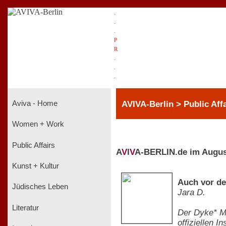
.
.
.
P
R
.
.
.
AVIVA-Berlin > Public Aff
Aviva - Home
Women + Work
Public Affairs
A
V
I
V
A-BERLIN.de im Augus
Kunst + Kultur
Auch vor de
Jüdisches Leben
Jara D.
Literatur
Der Dyke* Ma
offiziellen 