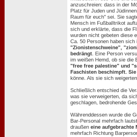
anzuschreien: dass in der Möb
Platz für Juden und Jüdinnen
Raum für euch" sei. Sie sagt
Mensch im Fußballtrikot auft
sich und erklärte, dass die 
wurden nicht gebeten diese ei
Ca. 50 Personen haben sich i
"Zionistenschweine", "zion
bedrängt
. Eine Person versu
im weißen Hemd, ob sie die B
"free free palestine" und 
Faschisten beschimpft. Sie
könne. Als sie sich weigerte
Schließlich entschied die Ve
was sie verweigerten, da si
geschlagen, bedrohende Ges
Währenddessen wurde die Gru
Bar-Personal mehrfach lautst
draußen
eine aufgebracht
mehrfach Richtung Barpersona