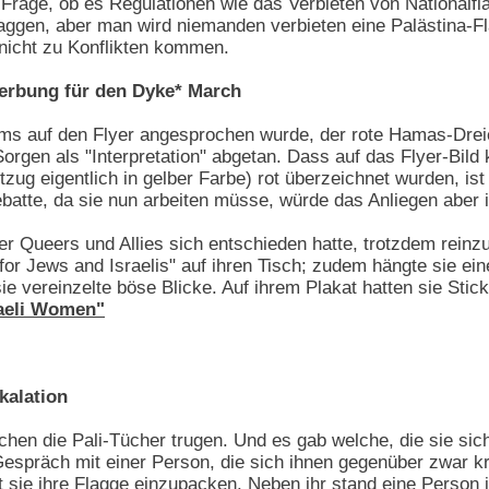
 Frage, ob es Regulationen wie das Verbieten von National
aggen, aber man wird niemanden verbieten eine Palästina-F
 nicht zu Konflikten kommen.
rbung für den Dyke* March
ms auf den Flyer angesprochen wurde, der rote Hamas-Dreie
orgen als "Interpretation" abgetan. Dass auf das Flyer-Bild 
zug eigentlich in gelber Farbe) rot überzeichnet wurden, ist
Debatte, da sie nun arbeiten müsse, würde das Anliegen aber
 Queers und Allies sich entschieden hatte, trotzdem reinzug
le for Jews and Israelis" auf ihren Tisch; zudem hängte sie 
e vereinzelte böse Blicke. Auf ihrem Plakat hatten sie Sti
raeli Women"
kalation
n die Pali-Tücher trugen. Und es gab welche, die sie sich
spräch mit einer Person, die sich ihnen gegenüber zwar kri
at sie ihre Flagge einzupacken. Neben ihr stand eine Person