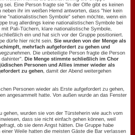
g sei. Eine Person fragte sie "in der Olfe gibt es keinen
on neben ihr im weißen Hemd antworten, dass "hier kein
eine "nationalistischen Symbole" sehen möchte, wenn ein
pe trug allerdings keine nationalistischen Symbole bei
mit Pali-Tüchern, klare nationalistische Symbole,
hließlich ein und hat sich vor der Gruppe positioniert.
e dürfe hier nicht sein.
Sie wurden von der Menge als
eschimpft, mehrfach aufgefordert zu gehen und
wegzunehmen. Die unbeteiligte Person fragte die Person
 dahinter".
Die Menge stimmte schließlich im Chor
jüdischen Personen und Allies immer wieder als
gefordert zu gehen
, damit der Abend weitergehen
ischen Personen wieder als Erste aufgefordert zu gehen,
chen angesammelt hatte. Von außen wurde an das Fenster
u gehen, wurden sie von der Türsteherin wie auch vom
inwiesen, dass sie nicht einfach gehen können, weil
gefragt, ob sie denn Angst hätten. Die Gruppe habe
 einer Weile hatten die meisten Gäste die Bar verlassen