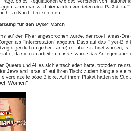
 Frage, ob es Regulationen wie das Verbieten von National
aggen, aber man wird niemanden verbieten eine Palästina-F
 nicht zu Konflikten kommen.
rbung für den Dyke* March
ms auf den Flyer angesprochen wurde, der rote Hamas-Dreie
orgen als "Interpretation" abgetan. Dass auf das Flyer-Bild 
zug eigentlich in gelber Farbe) rot überzeichnet wurden, ist
Debatte, da sie nun arbeiten müsse, würde das Anliegen aber
 Queers und Allies sich entschieden hatte, trotzdem reinzug
le for Jews and Israelis" auf ihren Tisch; zudem hängte sie 
e vereinzelte böse Blicke. Auf ihrem Plakat hatten sie Sti
raeli Women"