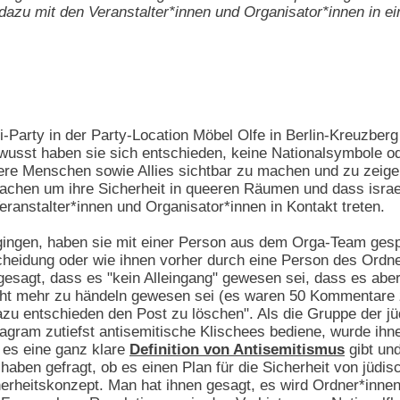
e dazu mit den Veranstalter*innen und Organisator*innen in ei
i-Party in der Party-Location Möbel Olfe in Berlin-Kreuzberg
sst haben sie sich entschieden, keine Nationalsymbole oder
ere Menschen sowie Allies sichtbar zu machen und zu zeige
achen um ihre Sicherheit in queeren Räumen und dass israe
eranstalter*innen und Organisator*innen in Kontakt treten.
 gingen, haben sie mit einer Person aus dem Orga-Team ges
heidung oder wie ihnen vorher durch eine Person des Ordne
gesagt, dass es "kein Alleingang" gewesen sei, dass es abe
ht mehr zu händeln gewesen sei (es waren 50 Kommentare z
u entschieden den Post zu löschen". Als die Gruppe der j
gram zutiefst antisemitische Klischees bediene, wurde ihn
 es eine ganz klare
Definition von Antisemitismus
gibt un
e haben gefragt, ob es einen Plan für die Sicherheit von jü
herheitskonzept. Man hat ihnen gesagt, es wird Ordner*inne