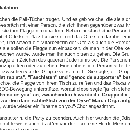
kalation
n die Pali-Tücher trugen. Und es gab welche, die sie sich
spräch mit einer Person, die sich ihnen gegenüber zwar kri
at sie ihre Flagge einzupacken. Neben ihr stand eine Person
el Olfe kein Platz für sie sei und das Olfe sich darüber eini
?", und sowohl die Mitarbeiterin der Olfe als auch die Pers
e sie sollen die Flagge nun einpacken, da man in der Olfe k
auchen würde, würde man ihn auch bitten zu gehen. Die Grup
Flagge ein Zeichen des queeren Judentums sei. Die Personen 
nzupacken oder zu gehen. Eine unbeteiligte Person schritt sc
nzwischen vor der Gruppe versammelt. Sie sagte, die Grupp
ist rapists", "Faschisten" und "genocide supporters" b
chte, die Flagge von ihrem Tisch zu reißen und das Plakat 
DS-Bewegung unterstütze, worauf diese sagte "ja ich stehe
"shame on you" an, zwischendurch wurde die Gruppe der 
 wurden dann schließlich von der Dyke* March Orga auf
n, wurde wieder ein "shame on you"-Chor angestimmt.
ranstalterin, die Party zu beenden. Auch hier wurden die jüd
ch mittlerweile auch draußen vor der Türe eine Horde Mens
ten wurden gezeigt.