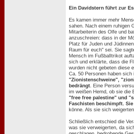
Ein Davidstern führt zur Es
Es kamen immer mehr Mensche
sahen. Nach einem ruhigen Ge
Mitarbeiterin des Olfe und b
anzuschreien: dass in der Möb
Platz für Juden und Jüdinnen
Raum für euch" sei. Sie sagt
Mensch im Fußballtrikot auft
sich und erklärte, dass die 
wurden nicht gebeten diese ei
Ca. 50 Personen haben sich i
"Zionistenschweine", "zion
bedrängt
. Eine Person versu
im weißen Hemd, ob sie die B
"free free palestine" und 
Faschisten beschimpft. Sie
könne. Als sie sich weigerte
Schließlich entschied die Ve
was sie verweigerten, da si
geschlagen, bedrohende Ges