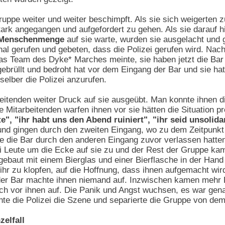
ppe weiter und weiter beschimpft. Als sie sich weigerten z
ark angegangen und aufgefordert zu gehen. Als sie darauf h
e Menschenmenge
auf sie warte, wurden sie ausgelacht und 
l gerufen und gebeten, dass die Polizei gerufen wird. Nach
s Team des Dyke* Marches meinte, sie haben jetzt die Bar z
gebrüllt und bedroht hat vor dem Eingang der Bar und sie ha
elber die Polizei anzurufen.
beitenden weiter Druck auf sie ausgeübt. Man konnte ihnen 
e Mitarbeitenden warfen ihnen vor sie hätten die Situation p
, "ihr habt uns den Abend ruiniert", "ihr seid unsolida
und gingen durch den zweiten Eingang, wo zu dem Zeitpunkt
sie die Bar durch den anderen Eingang zuvor verlassen hatten
Leute um die Ecke auf sie zu und der Rest der Gruppe kam 
fgebaut mit einem Bierglas und einer Bierflasche in der Han
 ihr zu klopfen, auf die Hoffnung, dass ihnen aufgemacht wir
der Bar machte ihnen niemand auf. Inzwischen kamen mehr L
ich vor ihnen auf. Die Panik und Angst wuchsen, es war gena
te die Polizei die Szene und separierte die Gruppe von dem
zelfall