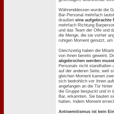
Währenddessen wurde die Gru
Bar-Personal mehrfach lautst
draußen
eine aufgebracht
mehrfach Richtung Barpersona
und das Team der Olfe und da
die Menge, die sie vorher an
ruhigen Moment genutzt, um s
Gleichzeitig haben die Mitar
von ihnen bereits geweint. Di
abgebrochen werden musste"
Personals nicht standhalten 
auf der anderen Seite, weil 
gleichen Moment kamen zwei 
sich bedrohlich vor ihnen au
angefangen an die Tür hinter
die Gruppe bespuckt und in 
Bar, erkannten. Sie bauten s
hatten. Indem Moment erreich
Antisemitismus ist kein Ein