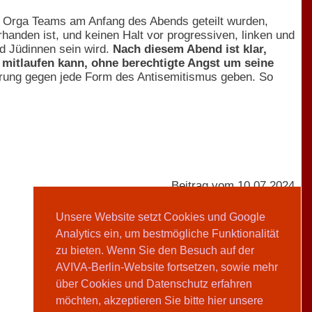
des Orga Teams am Anfang des Abends geteilt wurden,
rhanden ist, und keinen Halt vor progressiven, linken und
d Jüdinnen sein wird.
Nach diesem Abend ist klar,
mitlaufen kann, ohne berechtigte Angst um seine
erung gegen jede Form des Antisemitismus geben. So
Beitrag vom 10.07.2024
Unsere Website setzt Cookies und Google
Analytics ein, um bestmögliche Funktionalität
AVIVA-Redaktion
zu bieten. Wenn Sie den Besuch auf der
AVIVA-Berlin-Website fortsetzen, sowie mehr
Teilen
über Cookies und Datenschutz erfahren
möchten, akzeptieren Sie bitte hier unsere