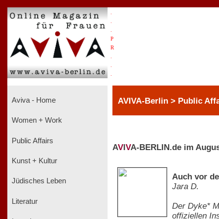
.
.
.
P
R
.
.
.
AVIVA-Berlin > Public Aff
Aviva - Home
Women + Work
Public Affairs
A
V
I
V
A-BERLIN.de im Augus
Kunst + Kultur
Auch vor de
Jüdisches Leben
Jara D.
Literatur
Der Dyke* Ma
offiziellen 