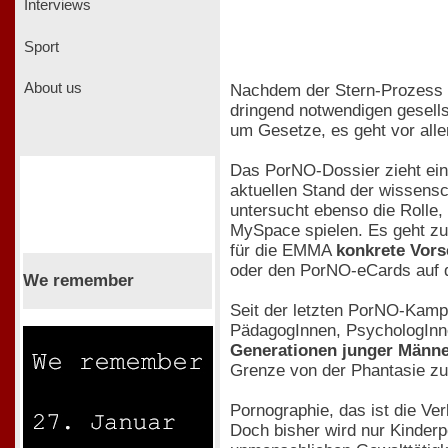
Interviews
Sport
About us
Nachdem der Stern-Prozess (
dringend notwendigen gesell
um Gesetze, es geht vor al
Das PorNO-Dossier zieht eine
aktuellen Stand der wissens
untersucht ebenso die Rolle,
MySpace spielen. Es geht zu
für die EMMA
konkrete Vors
oder den PorNO-eCards auf
We remember
Seit der letzten PorNO-Kamp
PädagogInnen, PsychologInne
Generationen junger Männe
Grenze von der Phantasie zu
Pornographie, das ist die V
Doch bisher wird nur Kinderp