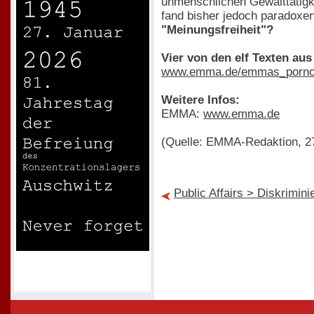
unmenschlichen Gewalttätigke
fand bisher jedoch paradoxe
"Meinungsfreiheit"?
Vier von den elf Texten au
www.emma.de/emmas_porno
Weitere Infos:
EMMA:
www.emma.de
(Quelle: EMMA-Redaktion, 2
Public Affairs > Diskrimini