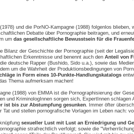
1978) und die PorNO-Kampagne (1988) folgenlos blieben, w
schaftlichen Debatte über Pornographie beitragen, und erne
lem um
das gesellschaftliche Bewusstsein für die Frauenf
 Bilanz der Geschichte der Pornographie (seit der Legalisie
chaftlichen Erkenntnisse und benennt auch den
Anteil von 
 die deutsche Rapper (Bushido, Sido u.a.), sowie das Medi
dem um die Wahrheit der Produktionsbedingungen von Pornos
chläge in Form eines 10-Punkte-Handlungskatalogs
entwi
 das Thema aufmerksam machen!
agne (1988) von EMMA ist die Pornographisierung der Gesel
n und KriminologInnen sorgen sich, ExpertInnen schlagen 
r ist bis zur Abstumpfung gesunken
. Immer öfter übersch
r Tat und stellen pornografische Vorlagen im Leben nach: 
erknüpfung
sexueller Lust mit Lust an Erniedrigung und Ge
ornographie strafrechtlich verfolgt; sowie die "Verherrlich