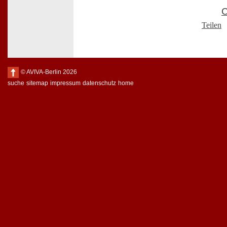
C
Teilen
© AVIVA-Berlin 2026
suche
sitemap
impressum
datenschutz
home