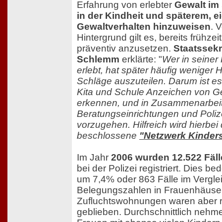
Erfahrung von erlebter
Gewalt im
in der Kindheit und späterem, 
Gewaltverhalten hinzuweisen
. 
Hintergrund gilt es, bereits frühzei
präventiv anzusetzen.
Staatssekr
Schlemm
erklärte: "
Wer in seiner
erlebt, hat später häufig wenige
Schläge auszuteilen. Darum ist es
Kita und Schule Anzeichen von 
erkennen, und in Zusammenarbeit
Beratungseinrichtungen und Poli
vorzugehen. Hilfreich wird hierbe
beschlossene
"Netzwerk Kinder
Im Jahr
2006 wurden 12.522 Fäll
bei der Polizei registriert. Dies b
um 7,4% oder 863 Fälle im Verglei
Belegungszahlen in Frauenhäuse
Zufluchtswohnungen waren aber re
geblieben. Durchschnittlich nehme