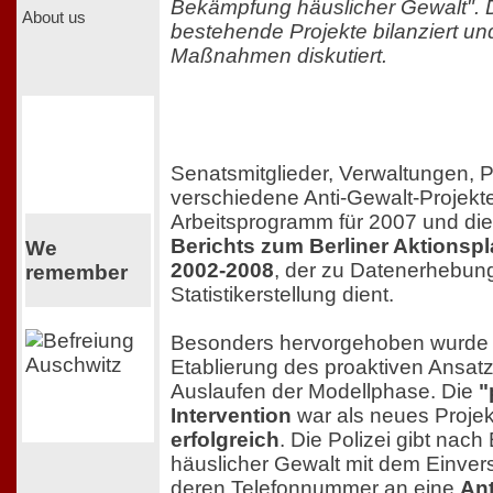
Bekämpfung häuslicher Gewalt". 
About us
bestehende Projekte bilanziert un
Maßnahmen diskutiert.
Senatsmitglieder, Verwaltungen, P
verschiedene Anti-Gewalt-Projek
Arbeitsprogramm für 2007 und die
Berichts zum Berliner Aktionsp
We
2002-2008
, der zu Datenerhebun
remember
Statistikerstellung dient.
Besonders hervorgehoben wurde 
Etablierung des proaktiven Ansa
Auslaufen der Modellphase. Die
"
Intervention
war als neues Proje
erfolgreich
. Die Polizei gibt nac
häuslicher Gewalt mit dem Einver
deren Telefonnummer an eine
Ant