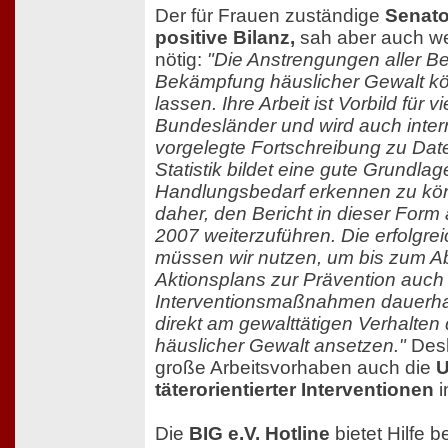
Der für Frauen zuständige
Senato
positive Bilanz,
sah aber auch 
nötig:
"Die Anstrengungen aller Bet
Bekämpfung häuslicher Gewalt k
lassen. Ihre Arbeit ist Vorbild für v
Bundesländer und wird auch intern
vorgelegte Fortschreibung zu Da
Statistik bildet eine gute Grundla
Handlungsbedarf erkennen zu kön
daher, den Bericht in dieser Form
2007 weiterzuführen. Die erfolgre
müssen wir nutzen, um bis zum A
Aktionsplans zur Prävention auch
Interventionsmaßnahmen dauerhaft
direkt am gewalttätigen Verhalten
häuslicher Gewalt ansetzen."
Desh
große Arbeitsvorhaben auch die
U
täterorientierter Interventionen
i
Die
BIG e.V. Hotline
bietet Hilfe 