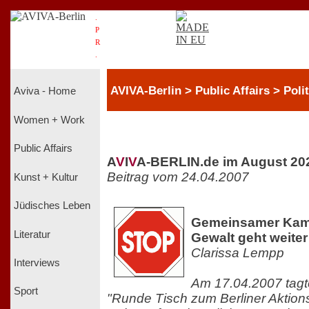
.
P
R
.
AVIVA-Berlin > Public Affairs > Polit
Aviva - Home
Women + Work
Public Affairs
A
V
I
V
A-BERLIN.de im August 20
Beitrag vom 24.04.2007
Kunst + Kultur
Jüdisches Leben
Gemeinsamer Kamp
Literatur
Gewalt geht weiter
Clarissa Lempp
Interviews
Am 17.04.2007 tagt
Sport
"Runde Tisch zum Berliner Aktion