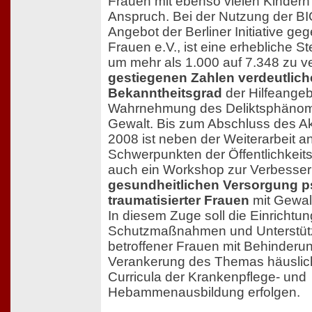
Frauen mit ebenso vielen Kindern 
Anspruch. Bei der Nutzung der B
Angebot der Berliner Initiative g
Frauen e.V., ist eine erhebliche S
um mehr als 1.000 auf 7.348 zu v
gestiegenen Zahlen verdeutlich
Bekanntheitsgrad
der Hilfeangeb
Wahrnehmung des Deliktsphänom
Gewalt. Bis zum Abschluss des A
2008 ist neben der Weiterarbeit a
Schwerpunkten der Öffentlichkeits
auch ein Workshop zur Verbesser
gesundheitlichen Versorgung 
traumatisierter Frauen
mit Gewal
In diesem Zuge soll die Einricht
Schutzmaßnahmen und Unterstü
betroffener Frauen mit Behinderu
Verankerung des Themas häuslic
Curricula der Krankenpflege- und
Hebammenausbildung erfolgen.