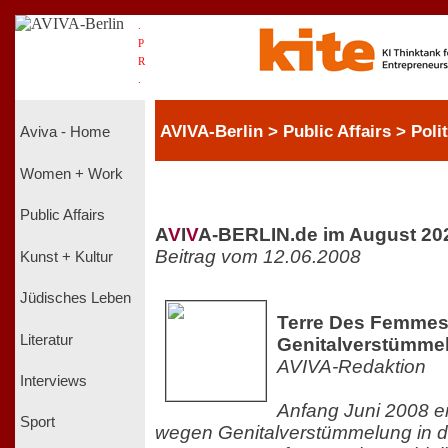
.
P
R
.
AVIVA-Berlin > Public Affairs > Polit
Aviva - Home
Women + Work
Public Affairs
A
V
I
V
A-BERLIN.de im August 20
Beitrag vom 12.06.2008
Kunst + Kultur
Jüdisches Leben
Terre Des Femmes
Literatur
Genitalverstümme
AVIVA-Redaktion
Interviews
Anfang Juni 2008 er
Sport
wegen Genitalverstümmelung in d