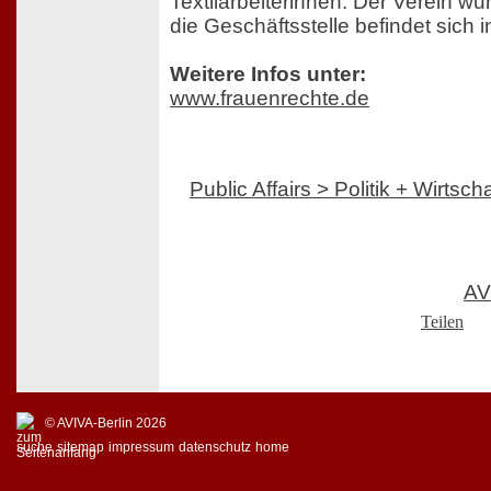
Textilarbeiterinnen. Der Verein w
die Geschäftsstelle befindet sich 
Weitere Infos unter:
www.frauenrechte.de
Public Affairs > Politik + Wirtscha
AV
Teilen
© AVIVA-Berlin 2026
suche
sitemap
impressum
datenschutz
home