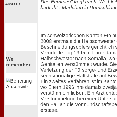
Des Femmes" fragt nach: Wo bleib
About us
bedrohte Mädchen in Deutschlan
Im schweizerischen Kanton Freibur
2008 erstmals die Halbschwester 
Beschneidungsopfers gerichtlich v
Verurteilte flog 1995 mit ihrer dam
Halbschwester nach Somalia, wo 
We
Genitalien verstümmelt wurde. Sie
remember
Verletzung der Fürsorge- und Erzi
sechsmonatige Haftstrafe auf Be
Ein zweites Verfahren ist im Kant
wo Eltern 1996 ihre damals zweijäh
verstümmeln ließen. Ein Arzt entd
Verstümmelung bei einer Untersu
den Fall an die Vormundschaftsbe
erstatte.