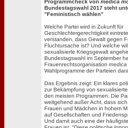
Programmcheck von
medica mo
Bundestagswahl 2017 steht unt
"Feministisch wählen"
Welche Partei wird in Zukunft für
Geschlechtergerechtigkeit eintre
verstanden, dass Gewalt gegen F
Fluchtursache ist? Und welche wi
sexualisierte Kriegsgewalt angeh
Bundestagswahl im September ha
Frauenrechtsorganisation
medica
Wahlprogramme der Parteien darau
Das Ergebnis zeigt: Ein klares pol
zur Bekämpfung von sexualisierter
den meisten Programmen. Die Par
weitgehend außer Acht, dass sic
Frauen und Mädchen in hohem Ma
auf Gesellschaften und Friedensp
Und damit auch eine der häufigst
Frauen ist.
"Diese politische Ignor