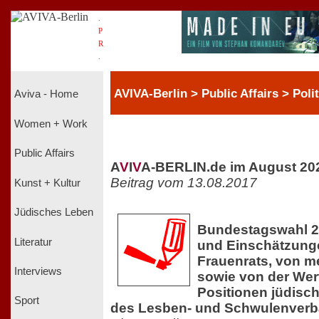
.
P
R
.
AVIVA-Berlin > Public Affairs > Polit
Aviva - Home
Women + Work
Public Affairs
A
V
I
V
A-BERLIN.de im August 20
Beitrag vom 13.08.2017
Kunst + Kultur
Jüdisches Leben
Bundestagswahl 2
Literatur
und Einschätzung
Frauenrats, von m
Interviews
sowie von der Werte
Positionen jüdisc
Sport
des Lesben- und Schwulenver