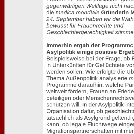
gegenwärtigen Weltlage nicht nac
die
medica mondiale
Gründerin 
24. September haben wir die Wah
bewusst für Frauenrechte und
Geschlechtergerechtigkeit stimme
Immerhin ergab der Programmch
Asylpolitik einige positive Erge
Beispielsweise bei der Frage, o
in Unterkünften für Geflüchtete vo
werden sollen. Wie erfolgte die 
Thema Außenpolitik analysierte
m
Programme daraufhin, welche Par
weltweit fördern, Frauen an Frie
beteiligen oder Menschenrechtsve
schützen will. In der Asylpolitik int
Organisation dafür, ob geschlecht
tatsächlich als Asylgrund gelten
kann, ob legale Fluchtwege einger
Migrationspartnerschaften mit m