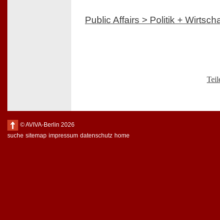
Public Affairs > Politik + Wirtscha
Teil
© AVIVA-Berlin 2026
suche
sitemap
impressum
datenschutz
home