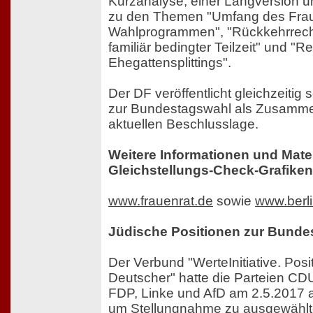
Kurzanalyse, einer Langversion un
zu den Themen "Umfang des Fraue
Wahlprogrammen", "Rückkehrrecht
familiär bedingter Teilzeit" und "R
Ehegattensplittings".
Der DF veröffentlicht gleichzeitig
zur Bundestagswahl als Zusamme
aktuellen Beschlusslage.
Weitere Informationen und Mater
Gleichstellungs-Check-Grafiken 
www.frauenrat.de
sowie
www.berli
Jüdische Positionen zur Bunde
Der Verbund "WerteInitiative. Posi
Deutscher" hatte die Parteien C
FDP, Linke und AfD am 2.5.2017 
um Stellungnahme zu ausgewählt