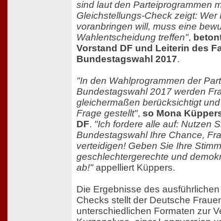
sind laut den Parteiprogrammen m
Gleichstellungs-Check zeigt: Wer 
voranbringen will, muss eine bew
Wahlentscheidung treffen"
,
beton
Vorstand DF und Leiterin des 
Bundestagswahl 2017
.
"In den Wahlprogrammen der Part
Bundestagswahl 2017 werden Fra
gleichermaßen berücksichtigt und 
Frage gestellt"
,
so Mona Küppers
DF
.
"Ich fordere alle auf: Nutzen S
Bundestagswahl Ihre Chance, Fr
verteidigen! Geben Sie Ihre Stimm
geschlechtergerechte und demokr
ab!"
appelliert Küppers.
Die Ergebnisse des ausführlichen 
Checks stellt der Deutsche Frauen
unterschiedlichen Formaten zur Ve