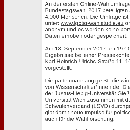
An der ersten Online-Wahlumfrage
Bundestagswahl 2017 beteiligten 
4.000 Menschen. Die Umfrage ist 
unter:
www.lgbtiq-wahlstudie.eu
on
anonym und es werden keine pe
Daten erhoben oder gespeichert.
Am 18. September 2017 um 19.00
Ergebnisse bei einer Pressekonfer
Karl-Heinrich-Ulrichs-Straße 11, 1
vorgestellt.
Die parteiunabhängige Studie wi
von Wissenschaftler*innen der Di
der Justus-Liebig-Universität Gie
Universität Wien zusammen mit 
Schwulenverband (LSVD) durchgef
gibt damit neue Impulse für polit
auch für die Wahlforschung.