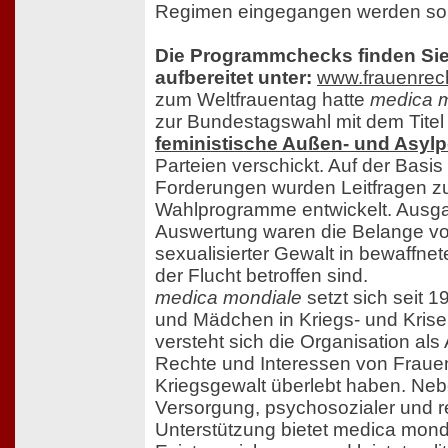
Regimen eingegangen werden sol
Die Programmchecks finden Sie
aufbereitet unter:
www.frauenrecht
zum Weltfrauentag hatte
medica 
zur Bundestagswahl mit dem Tite
feministische Außen- und Asylpo
Parteien verschickt. Auf der Basis 
Forderungen wurden Leitfragen zu
Wahlprogramme entwickelt. Ausg
Auswertung waren die Belange vo
sexualisierter Gewalt in bewaffnet
der Flucht betroffen sind.
medica mondiale
setzt sich seit 1
und Mädchen in Kriegs- und Krise
versteht sich die Organisation als 
Rechte und Interessen von Frauen,
Kriegsgewalt überlebt haben. Ne
Versorgung, psychosozialer und re
Unterstützung bietet medica mon