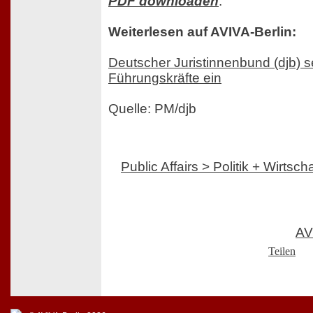
PDF downloaden
.
Weiterlesen auf AVIVA-Berlin:
Deutscher Juristinnenbund (djb) se
Führungskräfte ein
Quelle: PM/djb
Public Affairs > Politik + Wirtscha
AV
Teilen