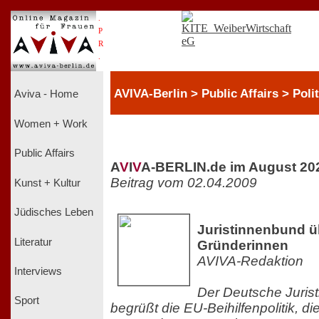
.
P
R
.
AVIVA-Berlin > Public Affairs > Polit
Aviva - Home
Women + Work
Public Affairs
A
V
I
V
A-BERLIN.de im August 20
Beitrag vom 02.04.2009
Kunst + Kultur
Jüdisches Leben
Juristinnenbund üb
Literatur
Gründerinnen
AVIVA-Redaktion
Interviews
Der Deutsche Jurist
Sport
begrüßt die EU-Beihilfenpolitik, di