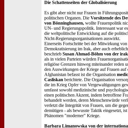
Die Schattenseiten der Globalisierung
Es gibt aber nicht nur Frauen in Führungsposi
politischen Organen. Die
Vorsitzende des De
von Bönninghausen,
wollte Frauenpolitik ni
UN- und Regierungspolitik. Interessant war es
die weltpolitische Entwicklung auf die politis
Nicht-Regierungsorganisationen auswirkt.
Einerseits Fortschritte bei der Mitwirkung von
Demokratisierung im Irak, aber auch erhebli
beschrieb
Susan Ahmad-Böhm von der iraki
als in vielen Parteien würden Frauenorganisat
religiöse Grenzen hinweg miteinander reden 
den Auswirkungen der Kriege auf Frauen auf
Afghanistan befasst ist die Organisation
medic
Casliskan
berichtete. Die Organisation versor
die im Krieg Opfer von Vergewaltigungen ge
umfasst sowohl medizinische und psychologisc
einen politischen Akzent, indem betroffene Fr
behandelt werden, deren Menschenwürde verle
verletzt die Integrität von Frauen, um die gege
demütigen - als bewusste Taktik eingesetzt, ist
Phänomen "moderner" Kriege.
Barbara Limanowska von der internation