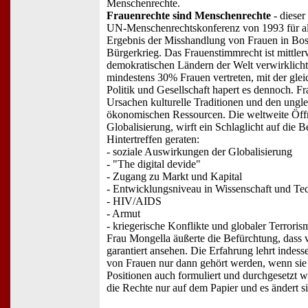
Menschenrechte.
Frauenrechte sind Menschenrechte
- dieser 
UN-Menschenrechtskonferenz von 1993 für all
Ergebnis der Misshandlung von Frauen in Bos
Bürgerkrieg. Das Frauenstimmrecht ist mittlerwe
demokratischen Ländern der Welt verwirklicht,
mindestens 30% Frauen vertreten, mit der glei
Politik und Gesellschaft hapert es dennoch. F
Ursachen kulturelle Traditionen und den ungl
ökonomischen Ressourcen. Die weltweite Öff
Globalisierung, wirft ein Schlaglicht auf die B
Hintertreffen geraten:
- soziale Auswirkungen der Globalisierung
- "The digital devide"
- Zugang zu Markt und Kapital
- Entwicklungsniveau in Wissenschaft und Te
- HIV/AIDS
- Armut
- kriegerische Konflikte und globaler Terroris
Frau Mongella äußerte die Befürchtung, dass v
garantiert ansehen. Die Erfahrung lehrt indess
von Frauen nur dann gehört werden, wenn sie 
Positionen auch formuliert und durchgesetzt w
die Rechte nur auf dem Papier und es ändert si