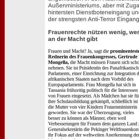
Außenministeriums, aber mit Zug
hintersten Dienstboteneingang u
der strengsten Anti-Terror Eingang
Frauenrechte nützen wenig, we
an der Macht gibt
Frauen und Macht? Ja, sagt die
prominentest
Rednerin des Frauenkongresses, Gertrude
Mongella,
die Macht müssen Frauen sich sch
nehmen. Sie ist Präsidentin des Panafrikanisc
Parlaments, einer Einrichtung zur Integration 
afrikanischen Staaten nach dem Vorbild des
Europaparlaments. Frau Mongella hat sich in
Tansania frühzeitig politisch für die Interessen
von Frauen eingesetzt. Als Mädchen hat sie fü
ihre Schulausbildung gekämpft, schließlich ist
die Mutter von vier Kindern Frauenministerin
geworden. Sie war der Überzeugung, vieles
besser zu können als Männer, eben weil
Verbesserungen für Frauen dem ganzen Land z
Generalsekretärin die Pekinger Weltfrauenkonfe
ihr Fokus auf der weltweiten Anerkennung der