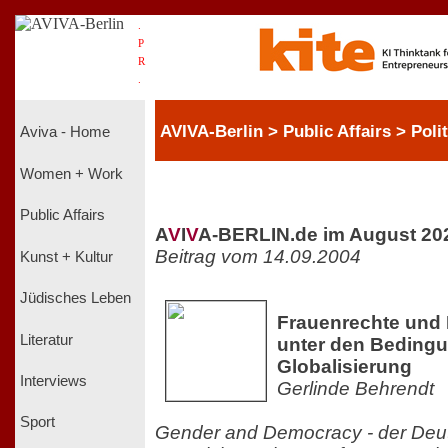
.
P
R
.
AVIVA-Berlin > Public Affairs > Polit
Aviva - Home
Women + Work
Public Affairs
A
V
I
V
A-BERLIN.de im August 20
Beitrag vom 14.09.2004
Kunst + Kultur
Jüdisches Leben
Frauenrechte und 
Literatur
unter den Beding
Globalisierung
Interviews
Gerlinde Behrendt
Sport
Gender and Democracy - der Deu