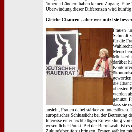
ärmeren Ländern haben keinen Zugang. Eine 
Überwindung dieser Differenzen wird künftig
Gleiche Chancen - aber wer nutzt sie besse
Frauen- u
Schmidt z
für die Fr
Wahlrecht,
Menschenr
Ministerin
darüber h
Konkurren
ökonomisc
geworden 
die Chanc
obersten 
werden ab
genutzt. F
dass sie e
ansieht, Frauen dabei stärker zu unterstützen.
europäisches Schlusslicht bei der Betreuung de
Interesse einer nachhaltigen Entwicklung von G
wesentlicher Punkt. Bei der Berufswahl ist es
Zukunfstberufe zu bringen, Frauen wählen mi