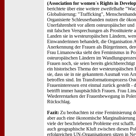
(Association for women´s Rights in Develo
berichtete über eine weitere zweifelhafte "W
Globalisierung: "Trafficking", Menschenhande
Organisierte Schleuserbanden nutzen die öko
Unerfahrenheit vor allem osteuropäischer und 
mit falschen Versprechungen als Prostituierte 
Landen sie in westeuropäischen Ländern, werde
Einwanderinnen behandelt, die Organisation
Anerkennung der Frauen als Bürgerinnen, deren
Frau Limanowska sieht den Feminismus in Po
osteuropäischen Ländern im Wandlungsprozess
Frauen noch, sie seien bereits gleichberechtig
ein historisches Thema der westeuropäischen F
sie, dass sie in nie gekanntem Ausmaß von Ar
betroffen sind. Im Transformationsprozess Os
Fraueninteressen erst einmal zurück gestellt -
betrifft immer hauptsächlich Frauen. Frau Li
Wiedererstarken der Frauenbewegung in Polen
Rückschlag.
Fazit:
Zu beobachten ist eine Feminisierung de
aber auch eine ökonomische Marginalisierung 
viele der beschriebenen Probleme erst schafft. 
auch geographische Kluft zwischen diesen Pole
erfolgreichen UN-Organisationen sitzen in Ne