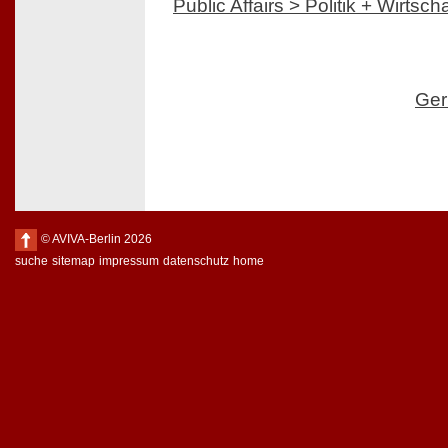
Public Affairs > Politik + Wirtscha
Ger
© AVIVA-Berlin 2026
suche
sitemap
impressum
datenschutz
home