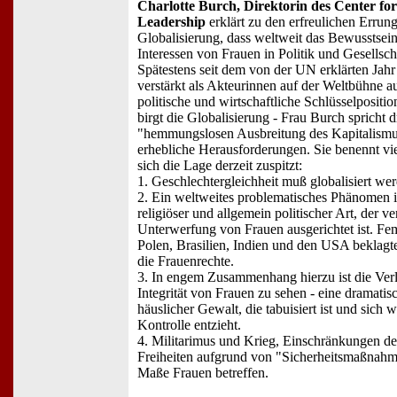
Charlotte Burch, Direktorin des Center fo
Leadership
erklärt zu den erfreulichen Errun
Globalisierung, dass weltweit das Bewusstsein
Interessen von Frauen in Politik und Gesells
Spätestens seit dem von der UN erklärten Jahr
verstärkt als Akteurinnen auf der Weltbühne au
politische und wirtschaftliche Schlüsselpositio
birgt die Globalisierung - Frau Burch spricht d
"hemmungslosen Ausbreitung des Kapitalismus
erhebliche Herausforderungen. Sie benennt vi
sich die Lage derzeit zuspitzt:
1. Geschlechtergleichheit muß globalisiert we
2. Ein weltweites problematisches Phänomen 
religiöser und allgemein politischer Art, der v
Unterwerfung von Frauen ausgerichtet ist. Fem
Polen, Brasilien, Indien und den USA beklagt
die Frauenrechte.
3. In engem Zusammenhang hierzu ist die Verl
Integrität von Frauen zu sehen - eine dramat
häuslicher Gewalt, die tabuisiert ist und sich 
Kontrolle entzieht.
4. Militarimus und Krieg, Einschränkungen de
Freiheiten aufgrund von "Sicherheitsmaßnahm
Maße Frauen betreffen.