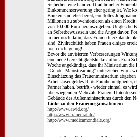
Sicherheit eine handvoll traditioneller Frauenb
Einkommenserwartung eher gering ist. Wie 
Banken sind eher bereit, ein flottes Jungmänn
Millionen zu subventionieren als einen Kredit 
von 10.000 Euro herauszugeben. Ungleiche B
an Selbstbewusstsein und die Angst davor, For
immer noch dafür, dass Frauen hierzulande öko
sind. Zivilrechtlich haben Frauen einiges errei
noch nicht genug!
Bevor die anvisierten Verbesserungen Wirkung
eine neue Gerechtigkeitslücke auftun. Frau Sc
Woche angekündigt, dass ihr Ministerium die
"Gender Mainstreaming" unterziehen wird: wi
Einschätzung das Frauenministerium abgeben 
Arbeitslosengeldes II für Familienmitglieder, 
Partner haben, betrifft - wieder einmal, es wir
überwiegenden Mehrzahl Frauen. Unterdessen 
Gebäude des Außenministeriums durch den N
Links zu den Frauenorganisationen:
http://www.awid.org/
http://www.frauenrat.de/
http://www.medicamondiale.org/