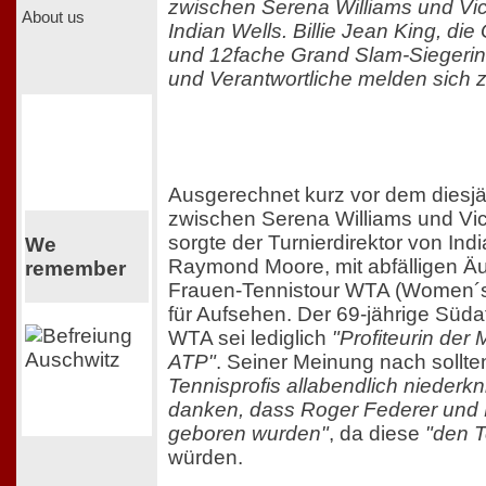
zwischen Serena Williams und Vic
About us
Indian Wells. Billie Jean King, di
und 12fache Grand Slam-Siegerin,
und Verantwortliche melden sich z
Ausgerechnet kurz vor dem diesjä
zwischen Serena Williams und Vic
sorgte der Turnierdirektor von Indi
We
Raymond Moore, mit abfälligen Ä
remember
Frauen-Tennistour WTA (Women´s 
für Aufsehen. Der 69-jährige Südaf
WTA sei lediglich
"Profiteurin der
ATP"
. Seiner Meinung nach sollt
Tennisprofis allabendlich niederkn
danken, dass Roger Federer und 
geboren wurden"
, da diese
"den T
würden.