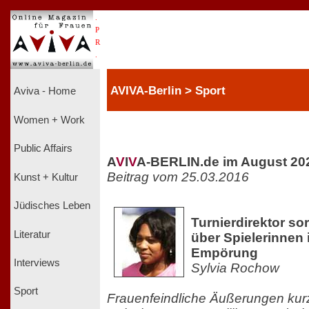
.
P
R
.
AVIVA-Berlin > Sport
Aviva - Home
Women + Work
Public Affairs
A
V
I
V
A-BERLIN.de im August 20
Beitrag vom 25.03.2016
Kunst + Kultur
Jüdisches Leben
Turnierdirektor so
Literatur
über Spielerinnen 
Empörung
Interviews
Sylvia Rochow
Sport
Frauenfeindliche Äußerungen kur