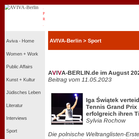
.
P
R
.
AVIVA-Berlin > Sport
Aviva - Home
Women + Work
Public Affairs
A
V
I
V
A-BERLIN.de im August 20
Beitrag vom 11.05.2023
Kunst + Kultur
Jüdisches Leben
Iga Świątek vertei
Literatur
Tennis Grand Prix 
erfolgreich ihren Ti
Interviews
Sylvia Rochow
Sport
Die polnische Weltranglisten-Erst