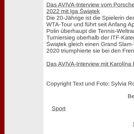
Das AVIVA-Interview vom Porsche
2022 mit Iga Świątek
Die 20-Jährige ist die Spielerin de
WTA-Tour und führt seit Anfang Apr
Polin überhaupt die Tennis-Weltrang
Turniersieg oberhalb der ITF-Kate
Świątek gleich einen Grand Slam-T
2020 triumphierte sie bei den Fre
Das AVIVA-Interview mit Karolína 
Copyright Text und Foto: Sylvia 
Be
Sport