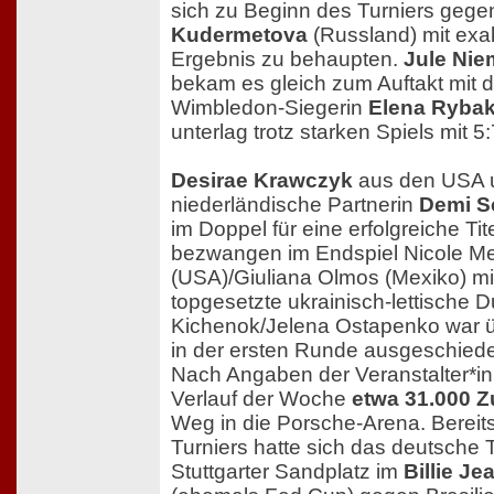
sich zu Beginn des Turniers geg
Kudermetova
(Russland) mit exa
Ergebnis zu behaupten.
Jule Nie
bekam es gleich zum Auftakt mit 
Wimbledon-Siegerin
Elena Rybak
unterlag trotz starken Spiels mit 5:
Desirae Krawczyk
aus den USA u
niederländische Partnerin
Demi S
im Doppel für eine erfolgreiche Tit
bezwangen im Endspiel Nicole Me
(USA)/Giuliana Olmos (Mexiko) mit
topgesetzte ukrainisch-lettische
Kichenok/Jelena Ostapenko war 
in der ersten Runde ausgeschied
Nach Angaben der Veranstalter*i
Verlauf der Woche
etwa 31.000 
Weg in die Porsche-Arena. Bereit
Turniers hatte sich das deutsche
Stuttgarter Sandplatz im
Billie J