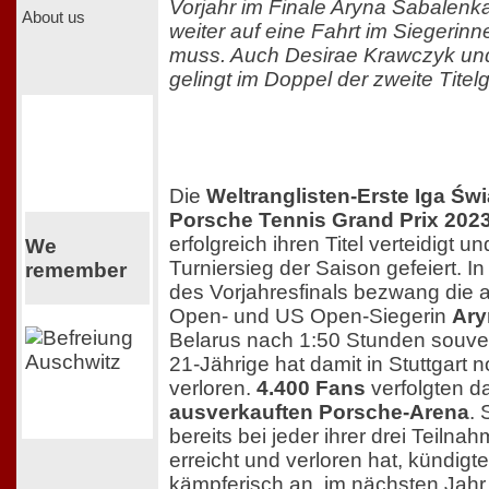
Vorjahr im Finale Aryna Sabalenka
About us
weiter auf eine Fahrt im Siegerin
muss. Auch Desirae Krawczyk un
gelingt im Doppel der zweite Titel
Die
Weltranglisten-Erste Iga Świ
Porsche Tennis Grand Prix 202
erfolgreich ihren Titel verteidigt 
We
Turniersieg der Saison gefeiert. I
remember
des Vorjahresfinals bezwang die 
Open- und US Open-Siegerin
Ary
Belarus nach 1:50 Stunden souverä
21-Jährige hat damit in Stuttgart 
verloren.
4.400 Fans
verfolgten da
ausverkauften Porsche-Arena
. 
bereits bei jeder ihrer drei Teilna
erreicht und verloren hat, kündigt
kämpferisch an, im nächsten Jahr