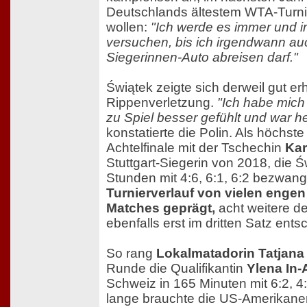
Deutschlands ältestem WTA-Turni
wollen:
"Ich werde es immer und 
versuchen, bis ich irgendwann au
Siegerinnen-Auto abreisen darf."
Świątek zeigte sich derweil gut erh
Rippenverletzung.
"Ich habe mich 
zu Spiel besser gefühlt und war he
konstatierte die Polin. Als höchst
Achtelfinale mit der Tschechin
Kar
Stuttgart-Siegerin von 2018, die 
Stunden mit 4:6, 6:1, 6:2 bezwan
Turnierverlauf von vielen enge
Matches geprägt,
acht weitere d
ebenfalls erst im dritten Satz ents
So rang
Lokalmatadorin Tatjana
Runde die Qualifikantin
Ylena In-
Schweiz in 165 Minuten mit 6:2, 4
lange brauchte die US-Amerikane