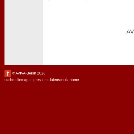
AV
© AVIVA-Berlin 2026
suche
sitemap
impressum
datenschutz
home