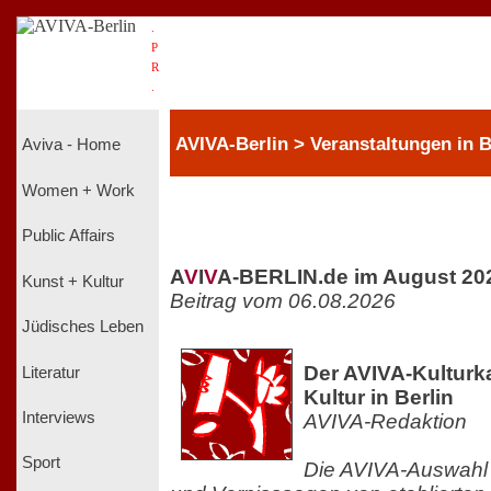
.
P
R
.
AVIVA-Berlin > Veranstaltungen in B
Aviva - Home
Women + Work
Public Affairs
A
V
I
V
A-BERLIN.de im August 20
Kunst + Kultur
Beitrag vom 06.08.2026
Jüdisches Leben
Der AVIVA-Kulturka
Literatur
Kultur in Berlin
Interviews
AVIVA-Redaktion
Sport
Die AVIVA-Auswahl 