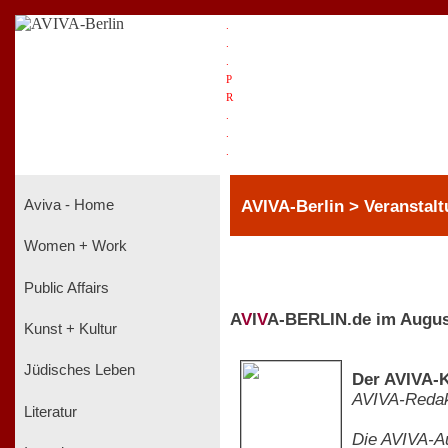
.
.
.
P
R
.
.
.
AVIVA-Berlin > Veranstalt
Aviva - Home
Women + Work
Public Affairs
A
V
I
V
A-BERLIN.de im Augus
Kunst + Kultur
Jüdisches Leben
Der AVIVA-K
AVIVA-Redak
Literatur
Die AVIVA-Au