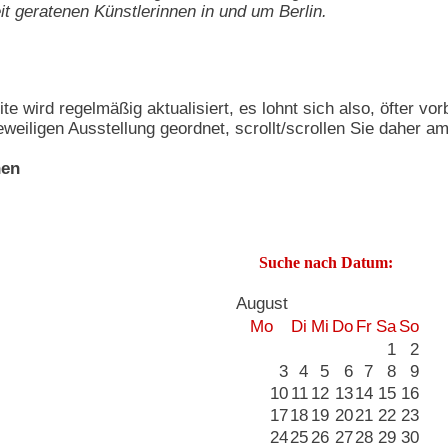
t geratenen Künstlerinnen in und um Berlin.
te wird regelmäßig aktualisiert, es lohnt sich also, öfter vo
eiligen Ausstellung geordnet, scrollt/scrollen Sie daher 
nen
Suche nach Datum:
August
Mo
Di
Mi
Do
Fr
Sa
So
1
2
3
4
5
6
7
8
9
10
11
12
13
14
15
16
17
18
19
20
21
22
23
24
25
26
27
28
29
30