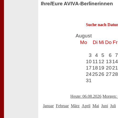
Ihre/Eure AVIVA-Berlinerinnen
Suche nach Datu
August
Mo
Di
Mi
Do
Fr
3
4
5
6
7
10
11
12
13
14
17
18
19
20
21
24
25
26
27
28
31
Heute: 06.08.2026
Morgen: 
Januar
Februar
März
April
Mai
Juni
Juli