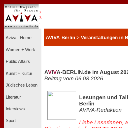
.
P
R
.
AVIVA-Berlin > Veranstaltungen in 
Aviva - Home
Women + Work
Public Affairs
A
V
I
V
A-BERLIN.de im August 20
Kunst + Kultur
Beitrag vom 06.08.2026
Jüdisches Leben
Lesungen und Talk
Literatur
Berlin
Interviews
AVIVA-Redaktion
Sport
Liebe Leserinnen, a