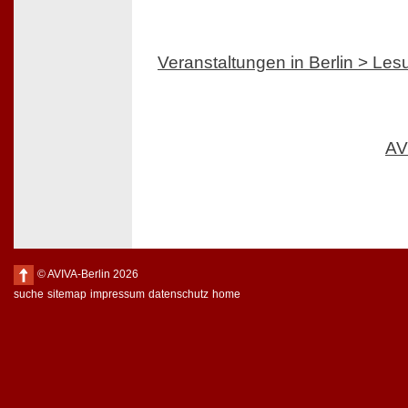
Veranstaltungen in Berlin > Le
AV
© AVIVA-Berlin 2026
suche
sitemap
impressum
datenschutz
home