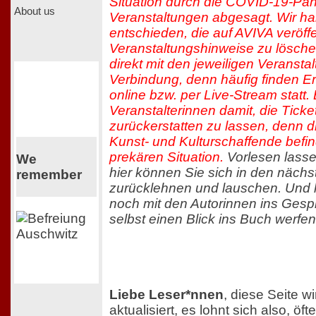
Situation durch die COVID-19-Pan
About us
Veranstaltungen abgesagt. Wir h
entschieden, die auf AVIVA veröffe
Veranstaltungshinweise zu löschen
direkt mit den jeweiligen Veranstal
Verbindung, denn häufig finden E
online bzw. per Live-Stream statt. B
Veranstalterinnen damit, die Ticke
zurückerstatten zu lassen, denn d
Kunst- und Kulturschaffende befin
prekären Situation.
Vorlesen lassen
We
hier können Sie sich in den näc
remember
zurücklehnen und lauschen. Und hi
noch mit den Autorinnen ins Ge
selbst einen Blick ins Buch werfen
Liebe Leser*nnen
, diese Seite w
aktualisiert, es lohnt sich also, ö