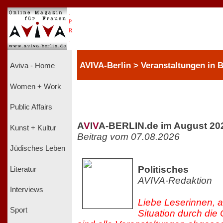
.
P
R
.
AVIVA-Berlin > Veranstaltungen in B
Aviva - Home
Women + Work
Public Affairs
A
V
I
V
A-BERLIN.de im August 20
Kunst + Kultur
Beitrag vom 07.08.2026
Jüdisches Leben
Politisches
Literatur
AVIVA-Redaktion
Interviews
Liebe Leserinnen, a
Sport
Situation durch di