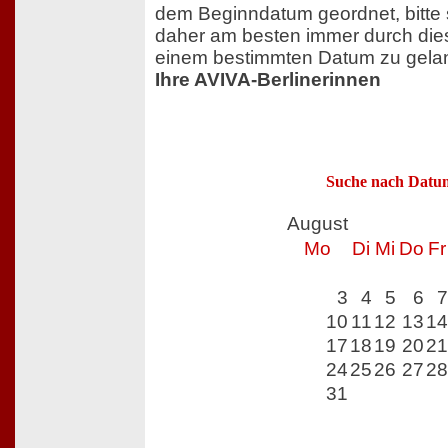
dem Beginndatum geordnet, bitte s
daher am besten immer durch die
einem bestimmten Datum zu gela
Ihre AVIVA-Berlinerinnen
Suche nach Datu
August
Mo
Di
Mi
Do
Fr
3
4
5
6
7
10
11
12
13
14
17
18
19
20
21
24
25
26
27
28
31