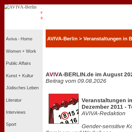
.
P
R
.
AVIVA-Berlin > Veranstaltungen in
Aviva - Home
Women + Work
Public Affairs
A
V
I
V
A-BERLIN.de im August 20
Kunst + Kultur
Beitrag vom 09.08.2026
Jüdisches Leben
Veranstaltungen 
Literatur
Dezember 2011 - Te
Interviews
AVIVA-Redaktion
Sport
Gender-sensitive K