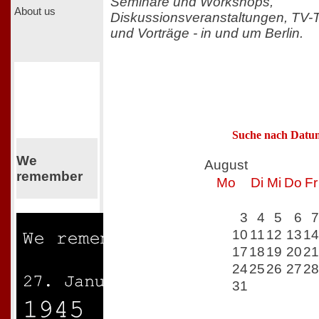
Seminare und Workshops,
About us
Diskussionsveranstaltungen, TV-
und Vorträge - in und um Berlin.
Suche nach Datu
We
August
remember
Mo
Di
Mi
Do
Fr
3
4
5
6
7
10
11
12
13
14
17
18
19
20
21
24
25
26
27
28
31