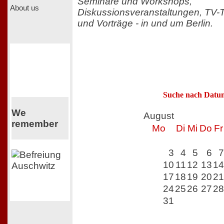
Seminare und Workshops,
About us
Diskussionsveranstaltungen, TV-
und Vorträge - in und um Berlin.
Suche nach Datu
We
August
remember
Mo
Di
Mi
Do
Fr
3
4
5
6
7
10
11
12
13
14
17
18
19
20
21
24
25
26
27
28
31