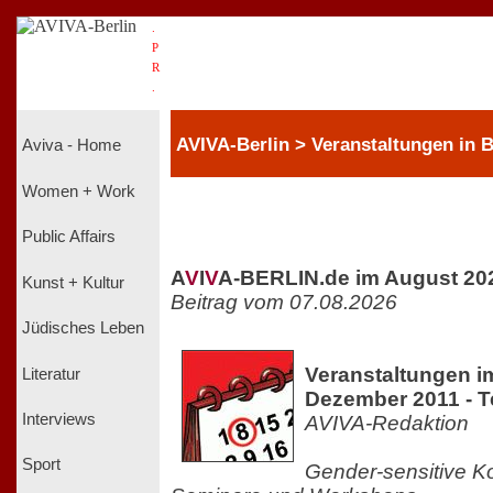
.
P
R
.
AVIVA-Berlin > Veranstaltungen in
Aviva - Home
Women + Work
Public Affairs
A
V
I
V
A-BERLIN.de im August 20
Kunst + Kultur
Beitrag vom 07.08.2026
Jüdisches Leben
Veranstaltungen 
Literatur
Dezember 2011 - Te
Interviews
AVIVA-Redaktion
Sport
Gender-sensitive K