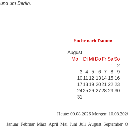
 und um Berlin.
Suche nach Datum:
August
Mo
Di
Mi
Do
Fr
Sa
So
1
2
3
4
5
6
7
8
9
10
11
12
13
14
15
16
17
18
19
20
21
22
23
24
25
26
27
28
29
30
31
Heute: 09.08.2026
Morgen: 10.08.202
Januar
Februar
März
April
Mai
Juni
Juli
August
September
O