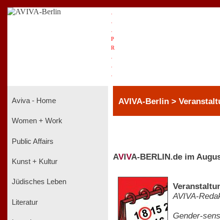
.
.
.
P
R
.
.
.
AVIVA-Berlin > Veranstal
Aviva - Home
Women + Work
Public Affairs
A
V
I
V
A-BERLIN.de im Augus
Kunst + Kultur
Jüdisches Leben
Veranstaltu
AVIVA-Redak
Literatur
Gender-sens