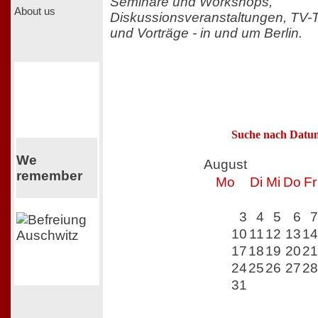
Seminare und Workshops,
About us
Diskussionsveranstaltungen, TV-
und Vorträge - in und um Berlin.
Suche nach Datu
We
August
remember
Mo
Di
Mi
Do
Fr
3
4
5
6
7
10
11
12
13
14
17
18
19
20
21
24
25
26
27
28
31