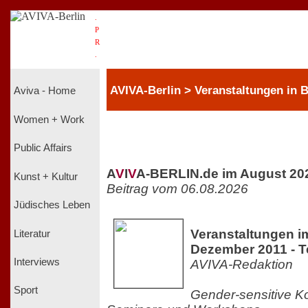
.
P
R
.
AVIVA-Berlin > Veranstaltungen in
Aviva - Home
Women + Work
Public Affairs
A
V
I
V
A-BERLIN.de im August 20
Kunst + Kultur
Beitrag vom 06.08.2026
Jüdisches Leben
Veranstaltungen 
Literatur
Dezember 2011 - Te
Interviews
AVIVA-Redaktion
Sport
Gender-sensitive K