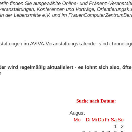
rlin finden Sie ausgewählte Online- und Präsenz-Veranstal
eranstaltungen, Konferenzen und Vorträge, Orientierungsk
der Lebensmitte e.V. und im FrauenComputerZentrumBerl
staltungen im AVIVA-Veranstaltungskalender sind chronologi
r wird regelmäßig aktualisiert - es lohnt sich also, öft
n
Suche nach Datum:
August
Mo
Di
Mi
Do
Fr
Sa
So
1
2