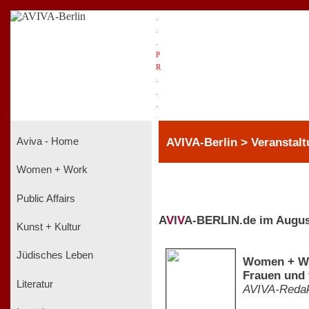
.
.
.
P
R
.
.
.
AVIVA-Berlin > Veranstal
Aviva - Home
Women + Work
Public Affairs
A
V
I
V
A-BERLIN.de im Augus
Kunst + Kultur
Jüdisches Leben
Women + Wor
Frauen und 
Literatur
AVIVA-Redak