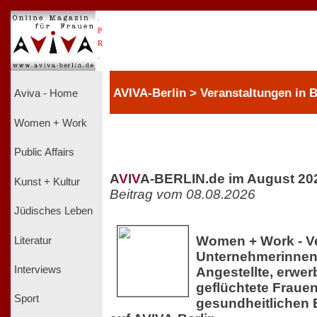
.
P
R
.
AVIVA-Berlin > Veranstaltungen in
Aviva - Home
Women + Work
Public Affairs
A
V
I
V
A-BERLIN.de im August 20
Kunst + Kultur
Beitrag vom 08.08.2026
Jüdisches Leben
Women + Work - Ve
Literatur
Unternehmerinnen,
Interviews
Angestellte, erwer
geflüchtete Frauen
Sport
gesundheitlichen 