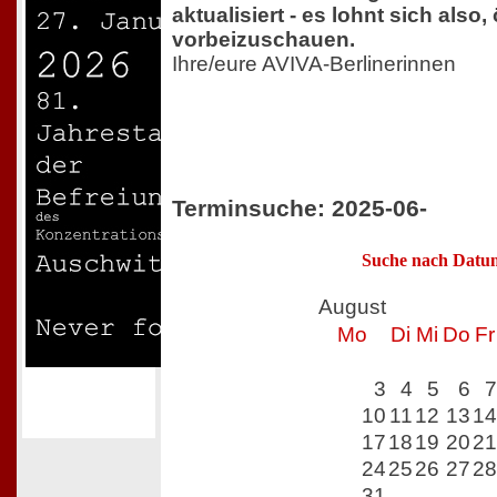
aktualisiert - es lohnt sich also, 
vorbeizuschauen.
Ihre/eure AVIVA-Berlinerinnen
Terminsuche: 2025-06-
Suche nach Datu
August
Mo
Di
Mi
Do
Fr
3
4
5
6
7
10
11
12
13
14
17
18
19
20
21
24
25
26
27
28
31