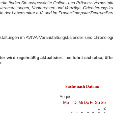
rlin finden Sie ausgewählte Online- und Präsenz-Veranstal
eranstaltungen, Konferenzen und Vorträge, Orientierungsk
der Lebensmitte e.V. und im FrauenComputerZentrumBerl
staltungen im AVIVA-Veranstaltungskalender sind chronologi
r wird regelmäßig aktualisiert - es lohnt sich also, öft
n
Suche nach Datum:
August
Mo
Di
Mi
Do
Fr
Sa
So
1
2