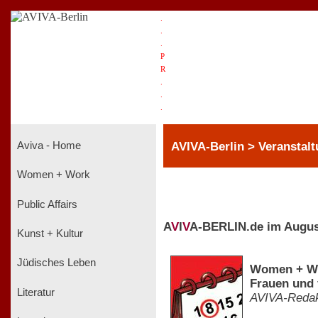
.
.
.
P
R
.
.
.
AVIVA-Berlin > Veranstal
Aviva - Home
Women + Work
Public Affairs
A
V
I
V
A-BERLIN.de im Augus
Kunst + Kultur
Jüdisches Leben
Women + Wor
Frauen und 
Literatur
AVIVA-Redak