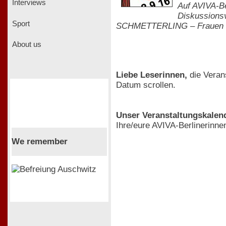
Interviews
Auf AVIVA-Be
Diskussionsv
Sport
SCHMETTERLING – Frauen in 
About us
Liebe Leserinnen,
die Veran
Datum scrollen.
Unser Veranstaltungskalende
Ihre/eure AVIVA-Berlinerinne
We remember