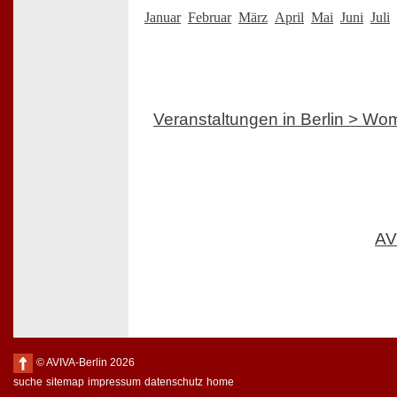
Januar
Februar
März
April
Mai
Juni
Juli
Veranstaltungen in Berlin > W
AV
© AVIVA-Berlin 2026
suche
sitemap
impressum
datenschutz
home