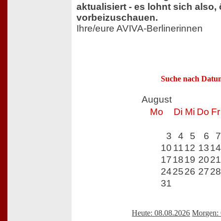
aktualisiert - es lohnt sich also, 
vorbeizuschauen.
Ihre/eure AVIVA-Berlinerinnen
Suche nach Datu
August
Mo
Di
Mi
Do
Fr
3
4
5
6
7
10
11
12
13
14
17
18
19
20
21
24
25
26
27
28
31
Heute: 08.08.2026
Morgen: 