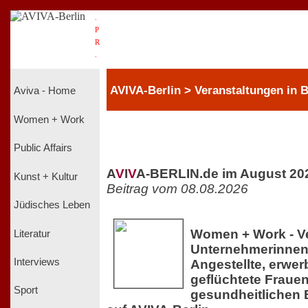
.
P
R
.
AVIVA-Berlin > Veranstaltungen in
Aviva - Home
Women + Work
Public Affairs
A
V
I
V
A-BERLIN.de im August 20
Kunst + Kultur
Beitrag vom 08.08.2026
Jüdisches Leben
Women + Work - Ve
Literatur
Unternehmerinnen,
Interviews
Angestellte, erwer
geflüchtete Frauen
Sport
gesundheitlichen 