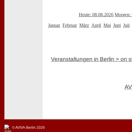
Heute: 08.08.2026
Morgen: 
Januar
Februar
März
April
Mai
Juni
Juli
Veranstaltungen in Berlin > on 
AV
© AVIVA-Berlin 2026