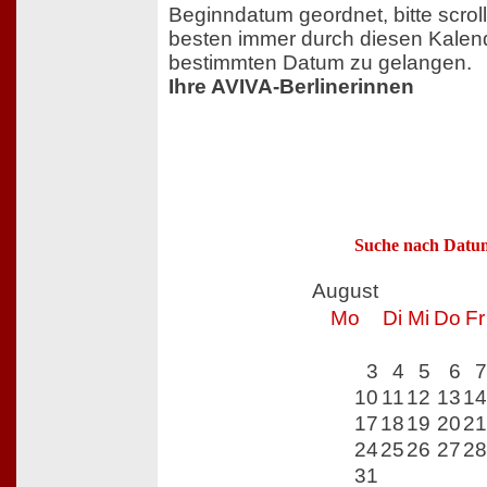
Beginndatum geordnet, bitte scrol
besten immer durch diesen Kalen
bestimmten Datum zu gelangen.
Ihre AVIVA-Berlinerinnen
Suche nach Datu
August
Mo
Di
Mi
Do
Fr
3
4
5
6
7
10
11
12
13
14
17
18
19
20
21
24
25
26
27
28
31