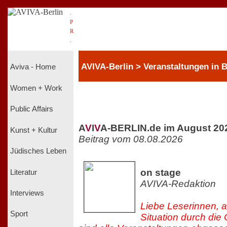
.
P
R
.
AVIVA-Berlin > Veranstaltungen in B
Aviva - Home
Women + Work
Public Affairs
A
V
I
V
A-BERLIN.de im August 20
Kunst + Kultur
Beitrag vom 08.08.2026
Jüdisches Leben
on stage
Literatur
AVIVA-Redaktion
Interviews
Liebe Leserinnen, a
Sport
Situation durch di