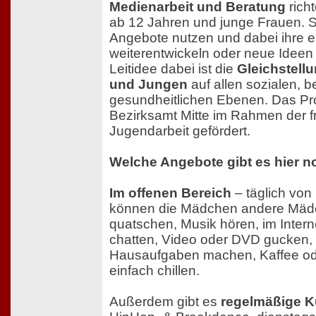
Medienarbeit und Beratung
rich
ab 12 Jahren und junge Frauen. S
Angebote nutzen und dabei ihre ei
weiterentwickeln oder neue Ideen
Leitidee dabei ist die
Gleichstell
und Jungen
auf allen sozialen, b
gesundheitlichen Ebenen. Das Pro
Bezirksamt Mitte im Rahmen der f
Jugendarbeit gefördert.
Welche Angebote gibt es hier 
Im offenen Bereich
– täglich von
können die Mädchen andere Mädc
quatschen, Musik hören, im Intern
chatten, Video oder DVD gucken, 
Hausaufgaben machen, Kaffee ode
einfach chillen.
Außerdem gibt es
regelmäßige K