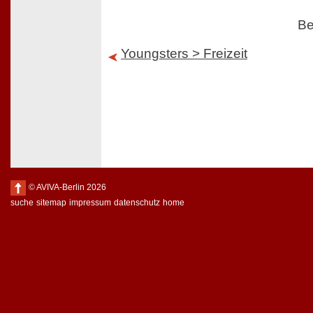
Be
Youngsters > Freizeit
© AVIVA-Berlin 2026
suche
sitemap
impressum
datenschutz
home