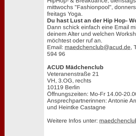
HipHop- & Breakdance, dienstags
mittwochs "Fashionpool", donners
freitags Yoga.
Du hast Lust an der Hip Hop- 
Dann schick einfach eine Email 
deinem Alter und welchen Works
möchtest oder ruf an.
Email:
maedchenclub@acud.de
, 
594 96
ACUD Mädchenclub
Veteranenstraße 21
VH, 3.OG, rechts
10119 Berlin
Öffnungszeiten: Mo-Fr 14.00-20.0
Ansprechpartnerinnen: Antonie A
und Heintke Castagne
Weitere Infos unter:
maedchenclu