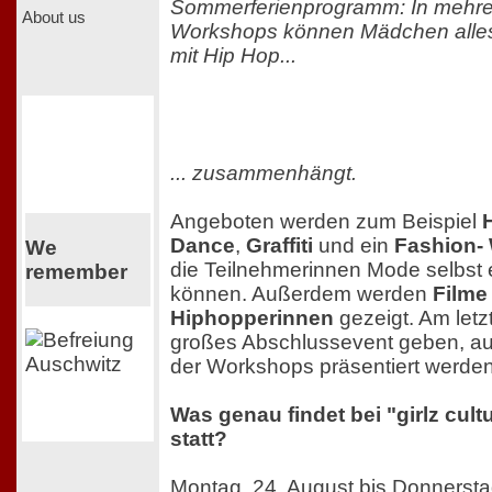
Sommerferienprogramm: In mehre
About us
Workshops können Mädchen alles
mit Hip Hop...
... zusammenhängt.
Angeboten werden zum Beispiel
Dance
,
Graffiti
und ein
Fashion-
We
die Teilnehmerinnen Mode selbst
remember
können. Außerdem werden
Filme
Hiphopperinnen
gezeigt. Am letz
großes Abschlussevent geben, au
der Workshops präsentiert werden
Was genau findet bei "girlz cultu
statt?
Montag, 24. August bis Donnersta