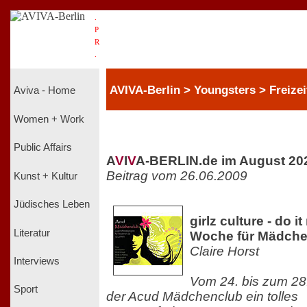
.
P
R
.
AVIVA-Berlin > Youngsters > Freizei
Aviva - Home
Women + Work
Public Affairs
A
V
I
V
A-BERLIN.de im August 20
Beitrag vom 26.06.2009
Kunst + Kultur
Jüdisches Leben
girlz culture - do i
Literatur
Woche für Mädch
Claire Horst
Interviews
Vom 24. bis zum 28.
Sport
der Acud Mädchenclub ein tolles