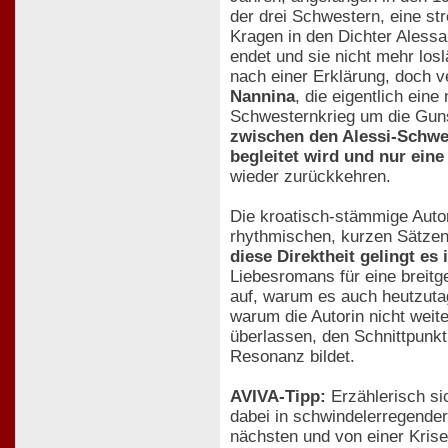
der drei Schwestern, eine s
Kragen in den Dichter Alessa
endet und sie nicht mehr los
nach einer Erklärung, doch v
Nannina
, die eigentlich ein
Schwesternkrieg um die Guns
zwischen den Alessi-Schwes
begleitet wird und nur eine
wieder zurückkehren.
Die kroatisch-stämmige Autor
rhythmischen, kurzen Sätzen 
diese Direktheit gelingt es
Liebesromans für eine breitg
auf, warum es auch heutzutage
warum die Autorin nicht weite
überlassen, den Schnittpunkt
Resonanz bildet.
AVIVA-Tipp:
Erzählerisch si
dabei in schwindelerregende
nächsten und von einer Kris