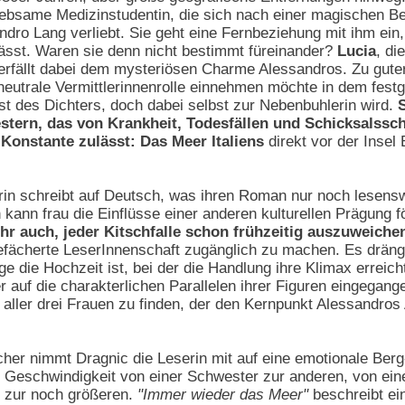
trebsame Medizinstudentin, die sich nach einer magischen 
ndro Lang verliebt. Sie geht eine Fernbeziehung mit ihm ein,
lässt. Waren sie denn nicht bestimmt füreinander?
Lucia
, di
erfällt dabei dem mysteriösen Charme Alessandros. Zu guter 
e neutrale Vermittlerinnenrolle einnehmen möchte in dem fest
t des Dichters, doch dabei selbst zur Nebenbuhlerin wird.
tern, das von Krankheit, Todesfällen und Schicksalssch
 Konstante zulässt: Das Meer Italiens
direkt vor der Insel
in schreibt auf Deutsch, was ihren Roman nur noch lesensw
kann frau die Einflüsse einer anderen kulturellen Prägung f
 ihr auch, jeder Kitschfalle schon frühzeitig auszuweiche
efächerte LeserInnenschaft zugänglich zu machen. Es drängt
 die Hochzeit ist, bei der die Handlung ihre Klimax erreicht
r auf die charakterlichen Parallelen ihrer Figuren eingegange
 aller drei Frauen zu finden, der den Kernpunkt Alessandros
cher nimmt Dragnic die Leserin mit auf eine emotionale Berg
r Geschwindigkeit von einer Schwester zur anderen, von ei
e zur noch größeren.
"Immer wieder das Meer"
beschreibt ei