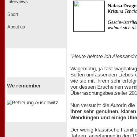
Interviews
Natasa Dragn
Kristina Tencic
Sport
Geschwisterlie
About us
widmet sich di
"Heute heirate ich Alessandr
Wagemutig, ja fast waghalsig
Seiten umfassenden Liebesro
wie sie mit ihrem sehr erfol
We remember
vor dessen Erscheinen
wurd
Überraschungsbestseller 201
Nun versucht die Autorin di
ihrer sehr genuinen, klaren
Wendungen und einige Über
Der wenig klassische Familie
Jahren, angefangen in den 1