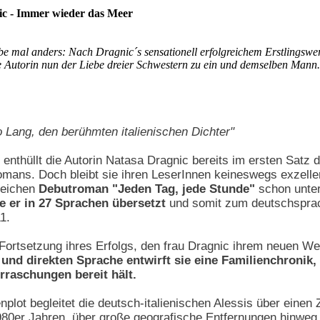
ic - Immer wieder das Meer
be mal anders: Nach Dragnic´s sensationell erfolgreichem Erstlingswe
e Autorin nun der Liebe dreier Schwestern zu ein und demselben Mann.
o Lang, den berühmten italienischen Dichter"
 enthüllt die Autorin Natasa Dragnic bereits im ersten Satz 
mans. Doch bleibt sie ihren LeserInnen keineswegs exzellen
greichen
Debutroman "Jeden Tag, jede Stunde"
schon unter
e er in 27 Sprachen übersetzt
und somit zum deutschspra
1.
e Fortsetzung ihres Erfolgs, den frau Dragnic ihrem neuen 
 und direkten Sprache entwirft sie eine Familienchronik,
raschungen bereit hält.
nplot begleitet die deutsch-italienischen Alessis über einen
980er Jahren, über große geografische Entfernungen hinweg