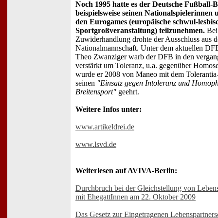
Noch 1995 hatte es der Deutsche Fußball
beispielsweise seinen Nationalspielerinnen 
den Eurogames (europäische schwul-lesbis
Sportgroßveranstaltung) teilzunehmen.
Bei
Zuwiderhandlung drohte der Ausschluss aus d
Nationalmannschaft. Unter dem aktuellen DFB
Theo Zwanziger warb der DFB in den vergan
verstärkt um Toleranz, u.a. gegenüber Homose
wurde er 2008 von Maneo mit dem Tolerantia-
seinen
"Einsatz gegen Intoleranz und Homop
Breitensport"
geehrt.
Weitere Infos unter:
www.artikeldrei.de
www.lsvd.de
Weiterlesen auf AVIVA-Berlin:
Durchbruch bei der Gleichstellung von Leben
mit EhegattInnen am 22. Oktober 2009
Das Gesetz zur Eingetragenen Lebenspartnersc