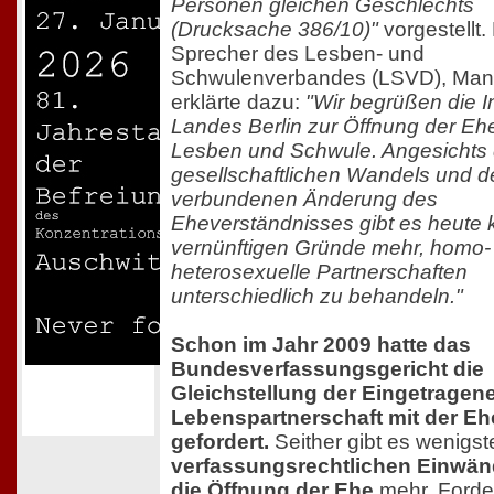
Personen gleichen Geschlechts
(Drucksache 386/10)"
vorgestellt.
Sprecher des Lesben- und
Schwulenverbandes (LSVD), Manf
erklärte dazu:
"Wir begrüßen die In
Landes Berlin zur Öffnung der Ehe
Lesben und Schwule. Angesichts
gesellschaftlichen Wandels und d
verbundenen Änderung des
Eheverständnisses gibt es heute 
vernünftigen Gründe mehr, homo-
heterosexuelle Partnerschaften
unterschiedlich zu behandeln."
Schon im Jahr 2009 hatte das
Bundesverfassungsgericht die
Gleichstellung der Eingetragen
Lebenspartnerschaft mit der Eh
gefordert.
Seither gibt es wenigs
verfassungsrechtlichen Einwä
die Öffnung der Ehe
mehr. Ford