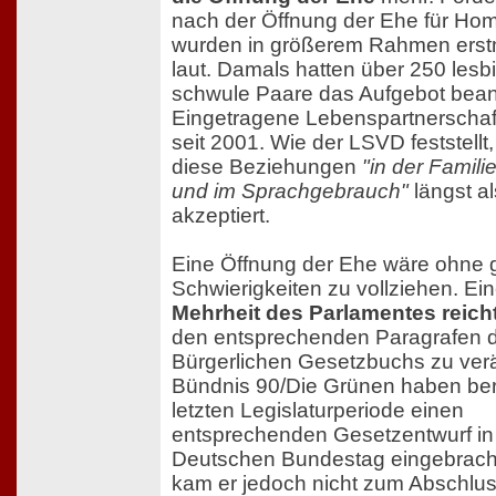
nach der Öffnung der Ehe für Ho
wurden in größerem Rahmen erst
laut. Damals hatten über 250 les
schwule Paare das Aufgebot beant
Eingetragene Lebenspartnerschaft
seit 2001. Wie der LSVD feststellt
diese Beziehungen
"in der Familie
und im Sprachgebrauch"
längst a
akzeptiert.
Eine Öffnung der Ehe wäre ohne 
Schwierigkeiten zu vollziehen. Ei
Mehrheit des Parlamentes reich
den entsprechenden Paragrafen 
Bürgerlichen Gesetzbuchs zu ver
Bündnis 90/Die Grünen haben bere
letzten Legislaturperiode einen
entsprechenden Gesetzentwurf in
Deutschen Bundestag eingebrach
kam er jedoch nicht zum Abschlus