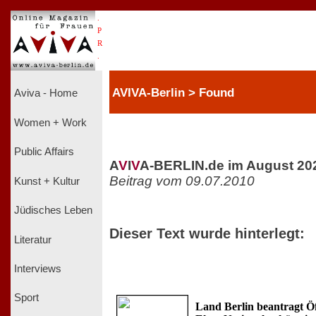
.
P
R
.
AVIVA-Berlin > Found
Aviva - Home
Women + Work
Public Affairs
A
V
I
V
A-BERLIN.de im August 20
Beitrag vom 09.07.2010
Kunst + Kultur
Jüdisches Leben
Dieser Text wurde hinterlegt:
Literatur
Interviews
Sport
Land Berlin beantragt Ö