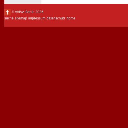
© AVIVA-Berlin 2026
suche
sitemap
impressum
datenschutz
home