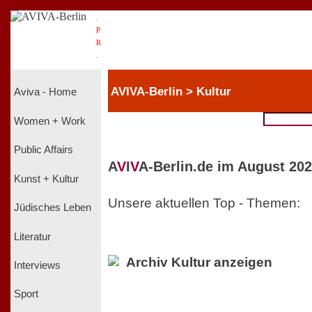
.
P
R
.
AVIVA-Berlin > Kultur
Aviva - Home
Women + Work
Public Affairs
A
V
I
V
A-Berlin.de im August 202
Kunst + Kultur
Unsere aktuellen Top - Themen:
Jüdisches Leben
Literatur
Archiv Kultur anzeigen
Interviews
Sport