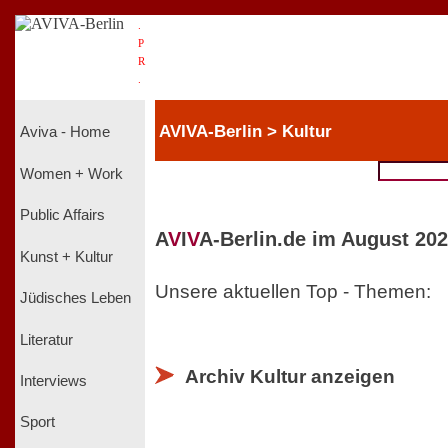
.
P
R
.
AVIVA-Berlin > Kultur
Aviva - Home
Women + Work
Public Affairs
A
V
I
V
A-Berlin.de im August 202
Kunst + Kultur
Unsere aktuellen Top - Themen:
Jüdisches Leben
Literatur
Archiv Kultur anzeigen
Interviews
Sport