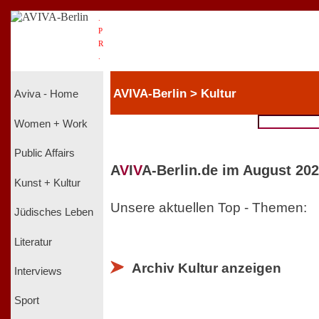
.
P
R
.
AVIVA-Berlin > Kultur
Aviva - Home
Women + Work
Public Affairs
A
V
I
V
A-Berlin.de im August 202
Kunst + Kultur
Unsere aktuellen Top - Themen:
Jüdisches Leben
Literatur
Archiv Kultur anzeigen
Interviews
Sport