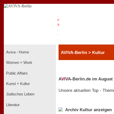
.
.
.
P
R
.
.
.
AVIVA-Berlin > Kultur
Aviva - Home
Women + Work
Public Affairs
A
V
I
V
A-Berlin.de im August
Kunst + Kultur
Unsere aktuellen Top - Them
Jüdisches Leben
Literatur
Archiv Kultur anzeigen