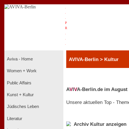
.
.
.
P
R
.
.
.
AVIVA-Berlin > Kultur
Aviva - Home
Women + Work
Public Affairs
A
V
I
V
A-Berlin.de im August
Kunst + Kultur
Unsere aktuellen Top - Them
Jüdisches Leben
Literatur
Archiv Kultur anzeigen