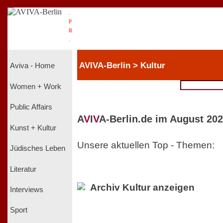
.
P
R
.
AVIVA-Berlin > Kultur
Aviva - Home
Women + Work
Public Affairs
A
V
I
V
A-Berlin.de im August 202
Kunst + Kultur
Unsere aktuellen Top - Themen:
Jüdisches Leben
Literatur
Archiv Kultur anzeigen
Interviews
Sport