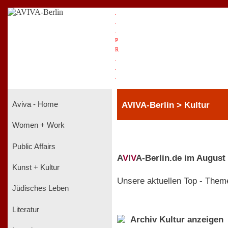
.
.
.
P
R
.
.
.
AVIVA-Berlin > Kultur
Aviva - Home
Women + Work
Public Affairs
A
V
I
V
A-Berlin.de im August
Kunst + Kultur
Unsere aktuellen Top - Them
Jüdisches Leben
Literatur
Archiv Kultur anzeigen