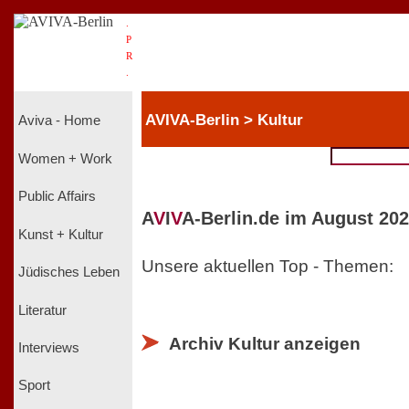
.
P
R
.
AVIVA-Berlin > Kultur
Aviva - Home
Women + Work
Public Affairs
A
V
I
V
A-Berlin.de im August 202
Kunst + Kultur
Unsere aktuellen Top - Themen:
Jüdisches Leben
Literatur
Archiv Kultur anzeigen
Interviews
Sport