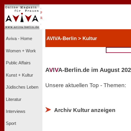
.
P
R
.
AVIVA-Berlin > Kultur
Aviva - Home
Women + Work
Public Affairs
A
V
I
V
A-Berlin.de im August 202
Kunst + Kultur
Unsere aktuellen Top - Themen:
Jüdisches Leben
Literatur
Archiv Kultur anzeigen
Interviews
Sport