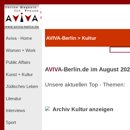
.
P
R
.
AVIVA-Berlin > Kultur
Aviva - Home
Women + Work
Public Affairs
A
V
I
V
A-Berlin.de im August 202
Kunst + Kultur
Unsere aktuellen Top - Themen:
Jüdisches Leben
Literatur
Archiv Kultur anzeigen
Interviews
Sport