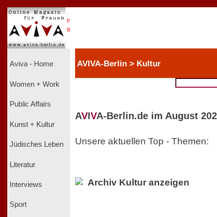
.
P
R
.
AVIVA-Berlin > Kultur
Aviva - Home
Women + Work
Public Affairs
A
V
I
V
A-Berlin.de im August 202
Kunst + Kultur
Unsere aktuellen Top - Themen:
Jüdisches Leben
Literatur
Archiv Kultur anzeigen
Interviews
Sport