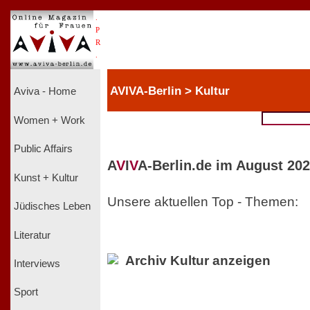
.
P
R
.
AVIVA-Berlin > Kultur
Aviva - Home
Women + Work
Public Affairs
A
V
I
V
A-Berlin.de im August 202
Kunst + Kultur
Unsere aktuellen Top - Themen:
Jüdisches Leben
Literatur
Archiv Kultur anzeigen
Interviews
Sport