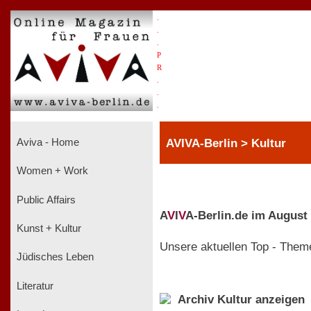
.
.
.
P
R
.
.
.
AVIVA-Berlin > Kultur
Aviva - Home
Women + Work
Public Affairs
A
V
I
V
A-Berlin.de im August
Kunst + Kultur
Unsere aktuellen Top - Them
Jüdisches Leben
Literatur
Archiv Kultur anzeigen