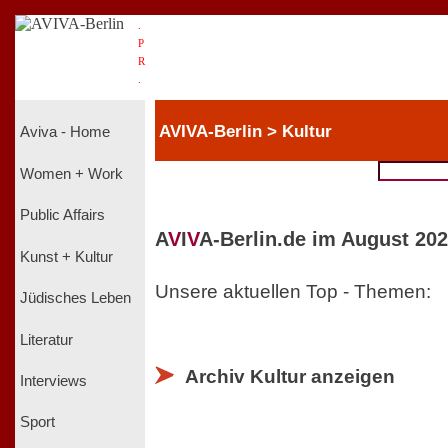
.
P
R
.
AVIVA-Berlin > Kultur
Aviva - Home
Women + Work
Public Affairs
A
V
I
V
A-Berlin.de im August 202
Kunst + Kultur
Unsere aktuellen Top - Themen:
Jüdisches Leben
Literatur
Archiv Kultur anzeigen
Interviews
Sport