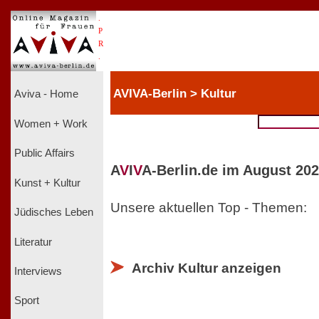
.
P
R
.
AVIVA-Berlin > Kultur
Aviva - Home
Women + Work
Public Affairs
A
V
I
V
A-Berlin.de im August 202
Kunst + Kultur
Unsere aktuellen Top - Themen:
Jüdisches Leben
Literatur
Archiv Kultur anzeigen
Interviews
Sport