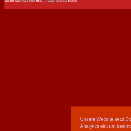
suche
sitemap
impressum
datenschutz
home
Unsere Website setzt C
Analytics ein, um bestmö