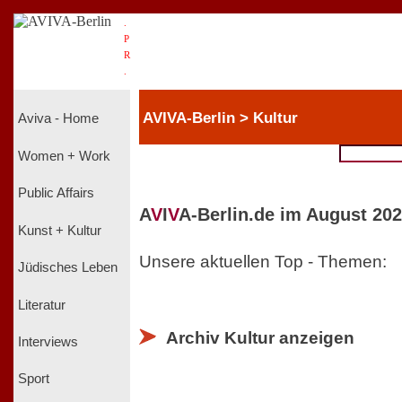
.
P
R
.
AVIVA-Berlin > Kultur
Aviva - Home
Women + Work
Public Affairs
A
V
I
V
A-Berlin.de im August 202
Kunst + Kultur
Unsere aktuellen Top - Themen:
Jüdisches Leben
Literatur
Archiv Kultur anzeigen
Interviews
Sport